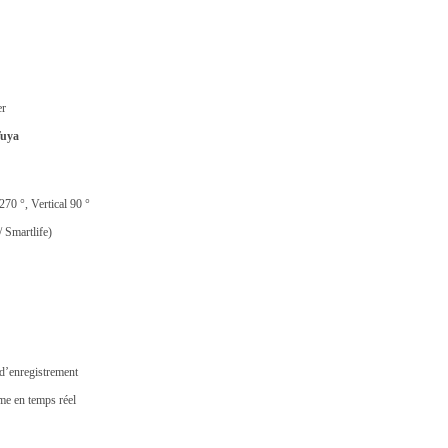
er
Tuya
70 °, Vertical 90 °
 Smartlife)
d’enregistrement
me en temps réel