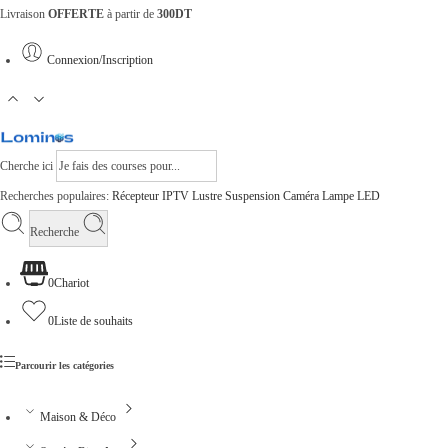
Livraison
OFFERTE
à partir de
300DT
Connexion/Inscription
Cherche ici
Recherches populaires:
Récepteur
IPTV
Lustre
Suspension
Caméra
Lampe
LED
Recherche
0
Chariot
0
Liste de souhaits
Parcourir les catégories
Maison & Déco