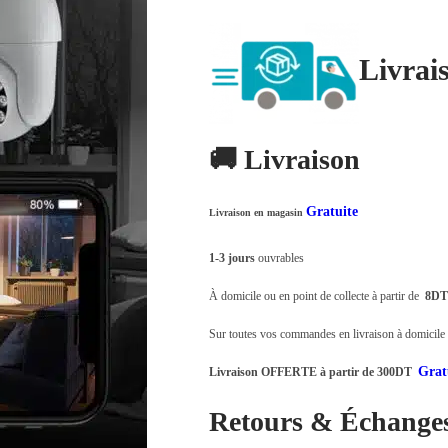
.
4
ت
2
,
Livrai
6
0
5
0
,
0
🚚 Livraison
0
.
0
Gratuite
Livraison en magasin
0
.
1-3 jours
ouvrables
À domicile ou en point de collecte à partir de
8DT
Sur toutes vos commandes en livraison à domicile o
Grat
Livraison OFFERTE à partir de 300DT
Retours & Échange