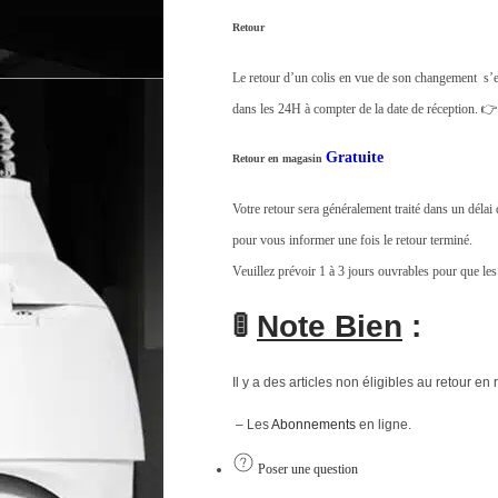
Retour
Le retour d’un colis en vue de son changement s’e
dans les 24H à compter de la date de réception. 
Gratuite
Retour en magasin
Votre retour sera généralement traité dans un déla
pour vous informer une fois le retour terminé.
Veuillez prévoir 1 à 3 jours ouvrables pour que les
🚦
Note Bien
:
Il y a des articles non éligibles au retour en 
– Les
Abonnements
en ligne.
Poser une question