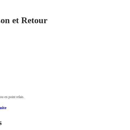
son et Retour
u en point relais.
uite
s