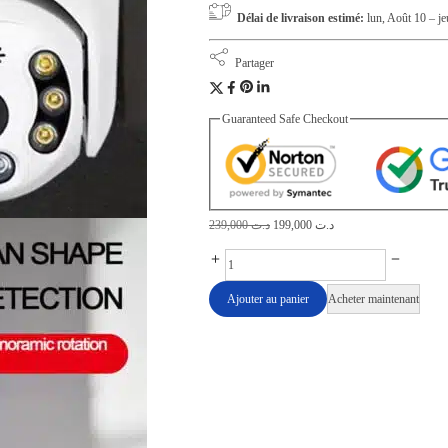
Délai de livraison estimé:
lun, Août 10 – j
Partager
Guaranteed Safe Checkout
L
L
239,000
د.ت
199,000
د.ت
e
e
C
p
p
a
Ajouter au panier
Acheter maintenant
r
r
m
i
i
é
x
x
r
i
a
a
n
c
d
i
t