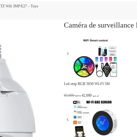
 PTZ Wifi 3MP/E27 – Tuya
Caméra de surveillance
Led strip RGB 5050 WI-FI 5M
L
L
65,000
د.ت
42,000
د.ت
e
e
p
p
r
r
i
i