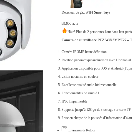
x
x
i
a
Détecteur de gaz WIFI Smart Tuya
n
c
99,000
د.ت
i
t
Hâte! Plus de 2 personnes l'ont dans leur pani
t
u
Caméra de surveillance PTZ Wifi 3MP/E27 – 
i
e
a
l
Caméra IP 3MP haute définition
l
e
Rotation panoramique/inclinaison avec Horizontal 2
é
s
Application disponible pour iOS et Android (Tuya/
t
t
vision nocturne en couleur
a
Excellente qualité audio bidirectionnelle
i
:
Fonctionnalités de suivi AI
t
د
IP66 Imperméable
.
Supporte jusqu’à 128 go de stockage sur carte TF 
:
ت
Prise en charge de la poussée d’information d’alar
د
Livraison & Retour