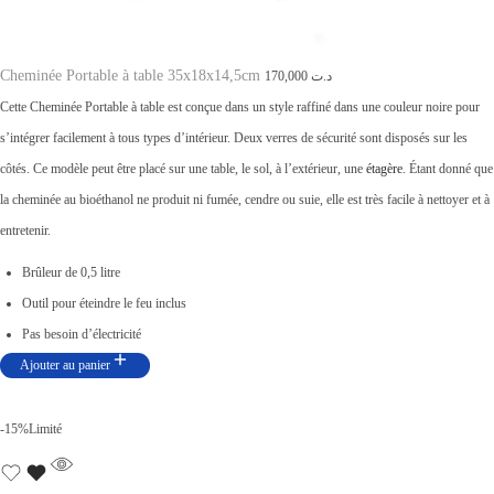
,
1
0
Cheminée Portable à table 35x18x14,5cm
170,000
د.ت
2
0
Cette Cheminée Portable à table est conçue dans un style raffiné dans une couleur noire pour
9
0
s’intégrer facilement à tous types d’intérieur. Deux verres de sécurité sont disposés sur les
,
.
côtés. Ce modèle peut être placé sur une table, le sol, à l’extérieur, une
étagère
. Étant donné que
0
la cheminée au bioéthanol ne produit ni fumée, cendre ou suie, elle est très facile à nettoyer et à
0
entretenir.
0
Brûleur de 0,5 litre
.
Outil pour éteindre le feu inclus
Pas besoin d’électricité
Ajouter au panier
-15%
Limité