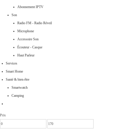
Abonnement IPTV
Son
Radio FM - Radio Réveil
Microphone
Accessoire Son
Écouteur - Casque
Haut Parleur
Services
Smart Home
Santé & bien-être
Smartwatch
Camping
Prix