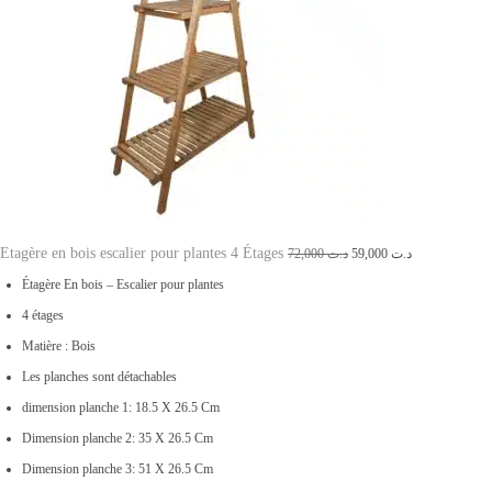
:
ت
د
.
4
ت
5
,
5
0
3
0
,
0
0
.
Etagère en bois escalier pour plantes 4 Étages
L
L
72,000
د.ت
59,000
د.ت
0
e
e
Étagère En bois – Escalier pour plantes
0
p
p
4 étages
.
r
r
Matière : Bois
i
i
Les planches sont détachables
x
x
dimension planche 1: 18.5 X 26.5 Cm
i
a
Dimension planche 2: 35 X 26.5 Cm
n
c
Dimension planche 3: 51 X 26.5 Cm