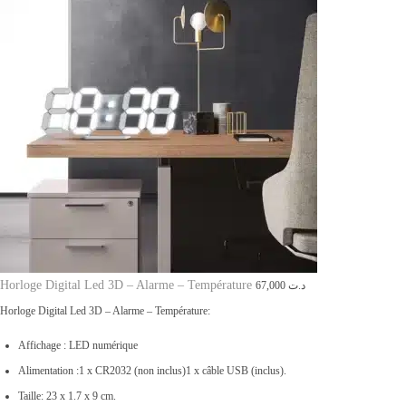
t
د
.
:
ت
د
.
6
ت
0
,
8
0
9
0
,
0
0
.
Horloge Digital Led 3D – Alarme – Température
67,000
د.ت
0
Horloge Digital Led 3D – Alarme – Température:
0
Affichage : LED numérique
.
Alimentation :1 x CR2032 (non inclus)1 x câble USB (inclus).
Taille: 23 x 1.7 x 9 cm.