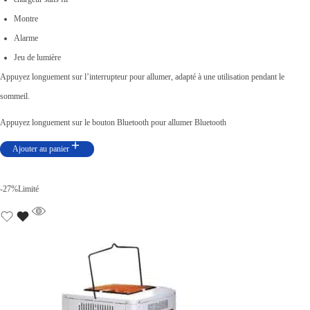
x
x
Montre
i
a
Alarme
n
c
Jeu de lumière
i
t
Appuyez longuement sur l’interrupteur pour allumer, adapté à une utilisation pendant le
t
u
sommeil.
i
e
Appuyez longuement sur le bouton Bluetooth pour allumer Bluetooth
a
l
l
e
Ajouter au panier
é
s
t
t
-27%
Limité
a
i
:
t
د
.
:
ت
د