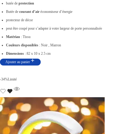
x
x
butée de
protection
i
a
Butée de
courant d’air
économiseur d’énergie
n
c
protecteur de décor
i
t
peut être coupé pour s’adapter à votre largeur de porte personnalisée
t
u
Matériau
: Tissu
i
e
Couleurs disponibles
: Noir , Marron
a
l
Dimensions
: 82 x 10 x 2.5 cm
l
e
Ajouter au panier
é
s
t
t
-34%
Limité
a
i
:
t
د
.
:
ت
د