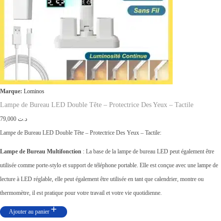
:
ت
د
.
2
ت
7
,
3
0
9
0
Marque:
Lominos
,
0
Lampe de Bureau LED Double Tête – Protectrice Des Yeux – Tactile
0
.
79,000
د.ت
0
Lampe de Bureau LED Double Tête – Protectrice Des Yeux – Tactile:
0
Lampe de Bureau Multifonction
: La base de la lampe de bureau LED peut également être
.
utilisée comme porte-stylo et support de téléphone portable. Elle est conçue avec une lampe de
lecture à LED réglable, elle peut également être utilisée en tant que calendrier, montre ou
thermomètre, il est pratique pour votre travail et votre vie quotidienne.
Ajouter au panier