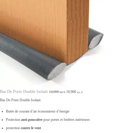
Bas De Porte Double Isolant
L
L
14,000
د.ت
10,900
د.ت
e
e
Bas De Porte Double Isolant:
p
p
Butée de courant d’air économiseur d’énergie
r
r
Protection
anti-poussière
pour portes et fenêtres intérieures
i
i
protection
contre le vent