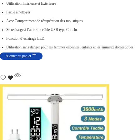
r
r
Utilisation Intérieure et Extérieure
i
i
Facile à nettoyer
x
x
Avec Compartiment de récupération des moustiques
i
a
Se recharge à l’aide son câble USB type C inclu
n
c
Fonction d’éclairage LED
i
t
Utilisation sans danger pour les femmes enceintes, enfants et les animaux domestiques.
t
u
Ajouter au panier
i
e
a
l
l
e
é
s
t
t
a
i
:
t
د
.