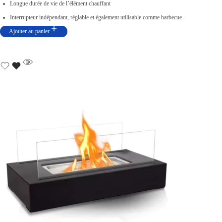
Longue durée de vie de l’élément chauffant
n
c
Interrupteur indépendant, réglable et également utilisable comme barbecue .
i
t
Ajouter au panier
t
u
i
e
a
l
l
e
é
s
t
t
a
i
:
t
د
.
:
ت
د
.
9
ت
4