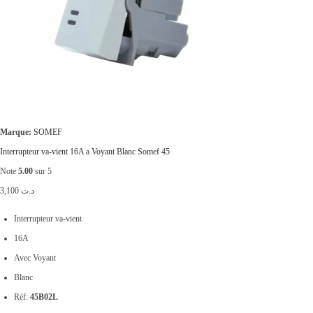
Marque:
SOMEF
Interrupteur va-vient 16A a Voyant Blanc Somef 45
Note
5.00
sur 5
3,100
د.ت
Interrupteur va-vient
16A
Avec Voyant
Blanc
Réf:
45B02L