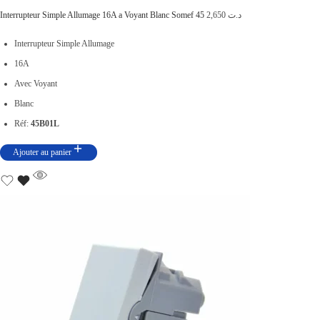
Interrupteur Simple Allumage 16A a Voyant Blanc Somef 45
2,650
د.ت
Interrupteur Simple Allumage
16A
Avec Voyant
Blanc
Réf:
45B01L
Ajouter au panier