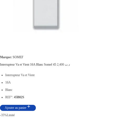
د
.
1
ت
9
,
2
0
4
0
,
0
0
.
Marque:
SOMEF
0
Interrupteur Va et Vient 16A Blanc Somef 45
2,400
د.ت
0
Interrupteur Va et Vient
.
16A
Blanc
REF°:
45B02S
Ajouter au panier
-35%
Limité