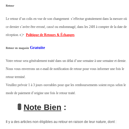
5
Retour
/
Le retour d’un colis en vue de son changement s’effectue gratuitement dans la mesure où
1
ce dernier s’avère être erroné, cassé ou endommagé, dans les 24H à compter de la date de
0
réception. 👉
Politique de Retours & Échanges
/
1
Gratuite
Retour en magasin
5
Votre retour sera généralement traité dans un délai d’une semaine à une semaine et demie.
/
Nous vous enverrons un e-mail de notification de retour pour vous informer une fois le
2
retour terminé.
0
Veuillez prévoir 1 à 3 jours ouvrables pour que les remboursements soient reçus selon le
/
mode de paiement d’origine une fois le retour traité.
3
0
🚦
Note Bien
:
A
q
Il y a des articles non éligibles au retour en raison de leur nature, dont :
u