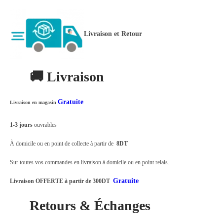
0
l
0
i
0
Livraison et Retour
m
à
e
د
n
🚚 Livraison
.
t
ت
a
Gratuite
Livraison en magasin
t
6
i
1-3 jours
ouvrables
5
o
,
À domicile ou en point de collecte à partir de
8DT
n
0
1
Sur toutes vos commandes en livraison à domicile ou en point relais.
0
2
Gratuite
Livraison OFFERTE à partir de 300DT
0
V
Retours & Échanges
3
/