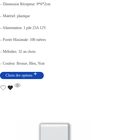
– Dimension Récepteur: 9*6*2cm
i
i
x
x
– Matériel: plastique
i
a
– Alimentation: 1 pile 23A 12V
n
c
– Portée Maximale: 100 mètres
i
t
t
u
– Mélodies: 32 au choix
i
e
– Couleur: Bronze, Bleu, Noir
a
l
Choix des options
l
e
é
s
t
t
a
i
:
t
د
.
:
ت