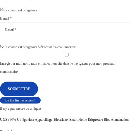
Ce champ est obligatoire.
E-mail
*
Ce champ est obligatoire.
Format d'e-mail incorrect.
Enregistrer mon nom, mon e-mail et mon site dans le navigateur pour mon prochain
commentaire.
Be the first to review!
Il n'y a pas encore de critiques.
UGS :
N/A
Catégories:
Appareillage
,
Electricité
,
Smart Home
Étiqueter:
Bloc Alimentation