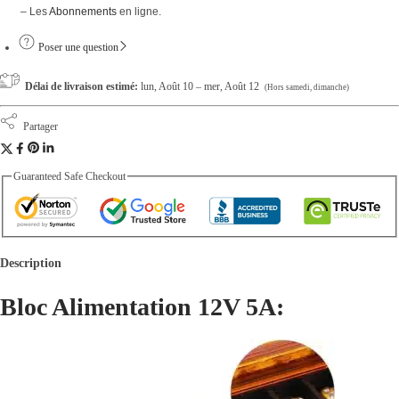
– Les
Abonnements
en ligne.
a
n
Poser une question
t
Délai de livraison estimé:
lun, Août 10 – mer, Août 12
(Hors samedi, dimanche)
i
t
Partager
é
Guaranteed Safe Checkout
Description
Bloc Alimentation 12V 5A: