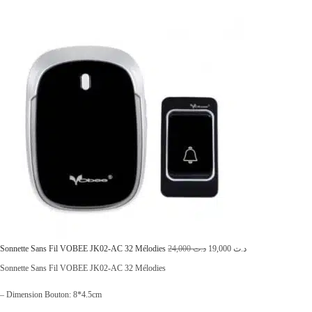
L
L
Sonnette Sans Fil VOBEE JK02-AC 32 Mélodies
24,000
د.ت
19,000
د.ت
e
e
Sonnette Sans Fil VOBEE JK02-AC 32 Mélodies
p
p
– Dimension Bouton: 8*4.5cm
r
r