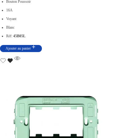
Bouton Poussoir
2
0
16A
,
0
Voyant
5
.
Blanc
0
Réf:
45B05L
0
Ajouter au panier
.