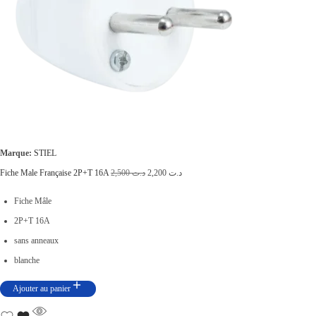
Marque:
STIEL
L
L
Fiche Male Française 2P+T 16A
2,500
د.ت
2,200
د.ت
e
e
Fiche Mâle
p
p
2P+T 16A
r
r
sans anneaux
i
i
blanche
x
x
Ajouter au panier
i
a
n
c