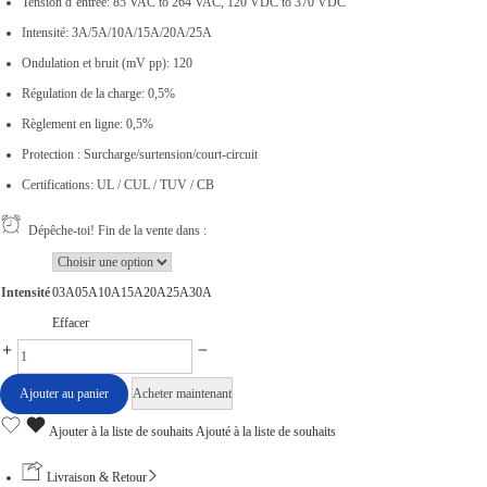
Tension d’entrée: 85 VAC to 264 VAC, 120 VDC to 370 VDC
e
Intensité: 3A/5A/10A/15A/20A/25A
d
Ondulation et bruit (mV pp): 120
e
Régulation de la charge: 0,5%
p
Règlement en ligne: 0,5%
r
Protection : Surcharge/surtension/court-circuit
i
Certifications: UL / CUL / TUV / CB
x
Dépêche-toi! Fin de la vente dans :
:
د
Intensité
03A
05A
10A
15A
20A
25A
30A
.
Effacer
ت
B
l
Ajouter au panier
Acheter maintenant
1
o
Ajouter à la liste de souhaits
Ajouté à la liste de souhaits
7
c
,
A
Livraison & Retour