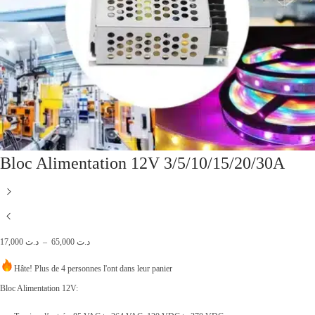
Bloc Alimentation 12V 3/5/10/15/20/30A
P
17,000
د.ت
–
65,000
د.ت
l
Hâte! Plus de 4 personnes l'ont dans leur panier
a
Bloc Alimentation 12V:
g