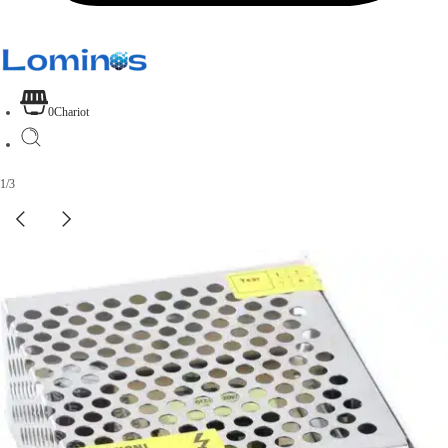
0
Chariot
1
/
3