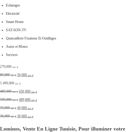
Eclairages
Electricité
Smart Home
SAT-SON-TV
Quincaillerie Fixations Et Outillages
Autos et Motos
Services
279,000
د.ت
89,000
د.ت
56,000
د.ت
1.499,000
د.ت
489,000
د.ت
456,000
د.ت
599,000
د.ت
489,000
د.ت
59,000
د.ت
49,000
د.ت
36,000
د.ت
30,000
د.ت
Lominos, Vente En Ligne Tunisie, Pour illuminer votre