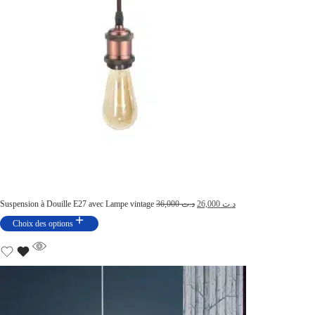
Suspension à Douille E27 avec Lampe vintage
36,000
د.ت
26,000
د.ت
Choix des options