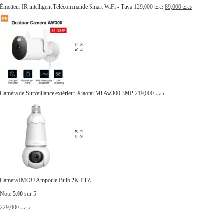
Émetteur IR intelligent Télécommande Smart WiFi - Tuya
129,000
د.ت
89,000
د.ت
Caméra de Surveillance extérieur Xiaomi Mi Aw300 3MP
219,000
د.ت
Camera IMOU Ampoule Bulb 2K PTZ
Note
5.00
sur 5
229,000
د.ت