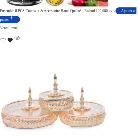
Ensemble 8 PCS Couteaux & Accessoire Haute Qualité – Roland
129,000
د.ت
Ajouter au
panier
Vente
Limité