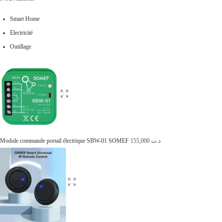
Smart Home
Electricité
Outillage
Module commande portail électrique SBW-01 SOMEF
155,000
د.ت