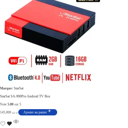
Marque:
StarSat
StarSat SA-990Pro Android TV Box
Note
5.00
sur 5
145,000
د.ت
Ajouter au panier