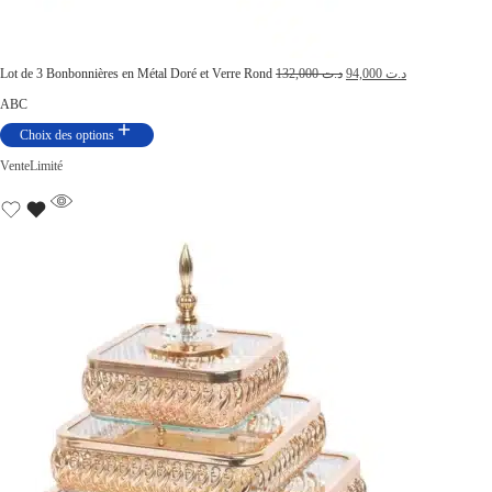
Lot de 3 Bonbonnières en Métal Doré et Verre Rond
132,000
د.ت
94,000
د.ت
A
B
C
Choix des options
Vente
Limité