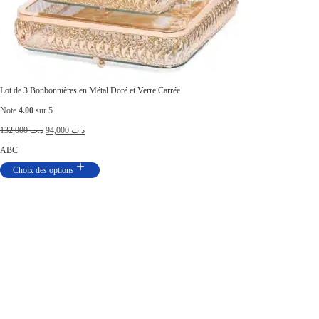
Lot de 3 Bonbonnières en Métal Doré et Verre Carrée
Note
4.00
sur 5
132,000
د.ت
94,000
د.ت
A
B
C
Choix des options