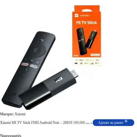
Marque:
Xiaomi
Xiaomi MI TV Stick FHD Android Noir – 26919
189,000
د.ت
Ajouter au panier
Nouveautés