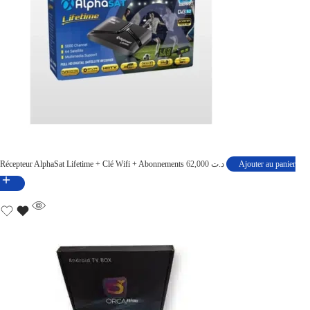
Récepteur AlphaSat Lifetime + Clé Wifi + Abonnements
62,000
د.ت
Ajouter au panier