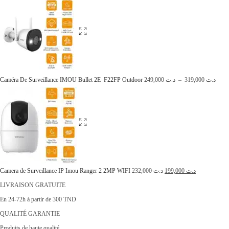
Caméra De Surveillance IMOU Bullet 2E F22FP Outdoor
249,000
د.ت
–
319,000
د.ت
Camera de Surveillance IP Imou Ranger 2 2MP WIFI
232,000
د.ت
199,000
د.ت
LIVRAISON GRATUITE
En 24-72h à partir de 300 TND
QUALITÉ GARANTIE
Produits de haute qualité