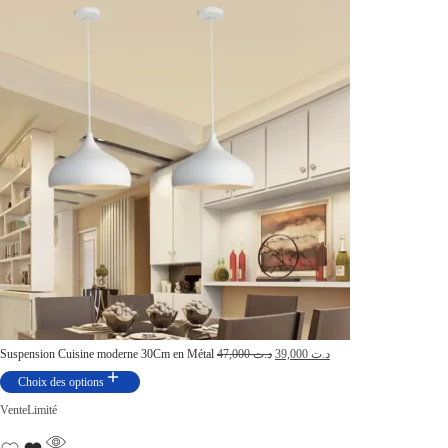
Suspension Cuisine moderne 30Cm en Métal
47,000
د.ت
39,000
د.ت
Choix des options
Vente
Limité