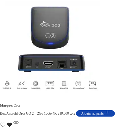
Marque:
Orca
Box Android Orca GO 2 – 2Go 16Go 4K
219,000
د.ت
Ajouter au panier