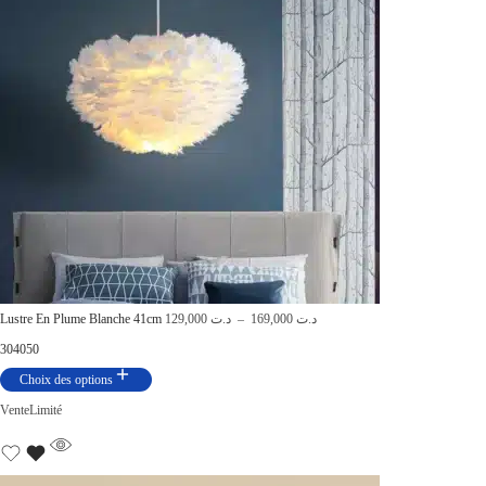
Lustre En Plume Blanche 41cm
129,000
د.ت
–
169,000
د.ت
30
40
50
Choix des options
Vente
Limité