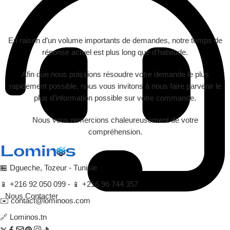
En raison d’un volume importants de demandes, notre temps de
réponse actuel est plus long que d’habitude.
Afin que nous puissions résoudre votre demande le plus
rapidement possible, nous vous invitons à nous faire parvenir le
plus d’information possible sur votre commande.
Nous vous remercions chaleureusement de votre
compréhension.
🏪 Dgueche, Tozeur - Tunisie
📱 +216 92 050 099 - 📱 +216 96 744 357
Nous Contacter
✉️ contact@lominoos.com
🔗 Lominos.tn