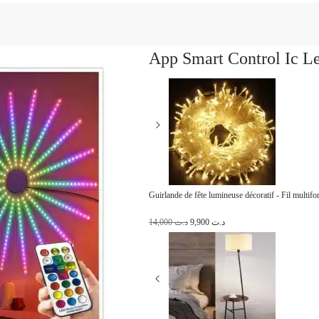
App Smart Control Ic L
Guirlande de fête lumineuse décoratif - Fil multifo
L
L
14,000
د.ت
9,900
د.ت
e
e
p
p
r
r
i
i