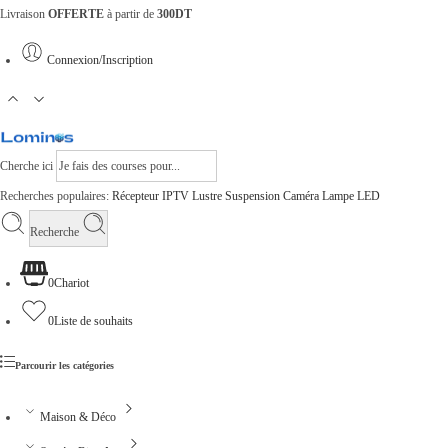
Livraison
OFFERTE
à partir de
300DT
Connexion/Inscription
Cherche ici
Recherches populaires:
Récepteur
IPTV
Lustre
Suspension
Caméra
Lampe
LED
Recherche
0
Chariot
0
Liste de souhaits
Parcourir les catégories
Maison & Déco