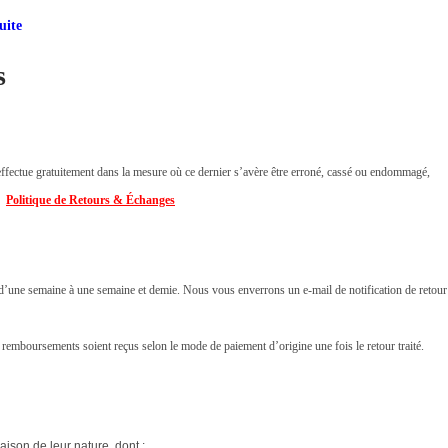
uite
s
ffectue gratuitement dans la mesure où ce dernier s’avère être erroné, cassé ou endommagé,
👉
Politique de Retours & Échanges
i d’une semaine à une semaine et demie. Nous vous enverrons un e-mail de notification de retour
 remboursements soient reçus selon le mode de paiement d’origine une fois le retour traité.
raison de leur nature, dont :