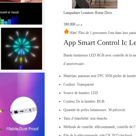
x
x
i
a
Lampadaire Lominos Home Deco
n
c
180,000
د.ت
i
t
Hâte! Plus de 1 personnes l'ont dans leur pani
t
u
App Smart Control Ic L
i
e
a
l
Bande lumineuse LED RGB avec contrôle de la musiq
l
e
d’anniversaire..
é
s
Matériau: panneau noir FPC 5050 perles de lumièr
t
t
Couleur: Transparent
a
Source de lumière: LED
i
:
Couleur De la lumière: RGB
t
د
Quantité de perles lumineuses: 30 pièces/m
.
Taux d’étanchéité: non étanche
:
ت
Méthode de contrôle: télécommande, contrôle de l’a
د
Pile de la télécommande: pile CR 2025 (incluse)