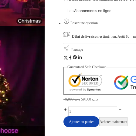
– Les
Abonnements
en ligne.
Poser une question
Délai de livraison estimé:
lun, Août 10 – m
Partager
Guaranteed Safe Checkout
L
L
79,000
د.ت
59,000
د.ت
e
e
A
p
p
p
Ajouter au panier
Acheter maintenant
r
r
p
i
i
S