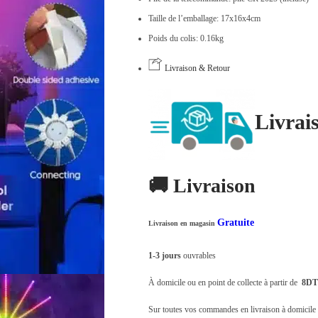
.
9
Taille de l’emballage: 17x16x4cm
ت
,
Poids du colis: 0.16kg
9
1
0
Livraison & Retour
4
0
,
.
Livrai
0
0
0
🚚 Livraison
.
Gratuite
Livraison en magasin
1-3 jours
ouvrables
À domicile ou en point de collecte à partir de
8DT
Sur toutes vos commandes en livraison à domicile o