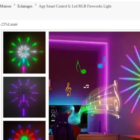
Maison
Eclairages
App Smart Control Ic Led RGB Fireworks Light
-25%
Limité