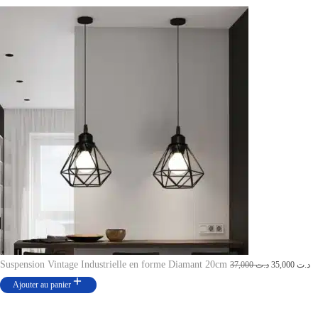
0
2
,
6
0
5
0
,
0
0
.
0
0
.
Suspension Vintage Industrielle en forme Diamant 20cm
L
L
37,000
د.ت
35,000
د.ت
e
e
Ajouter au panier
p
p