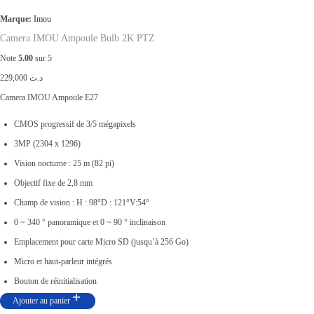
0
Marque:
Imou
0
Camera IMOU Ampoule Bulb 2K PTZ
.
Note
5.00
sur 5
229,000
د.ت
Camera IMOU Ampoule E27
CMOS progressif de 3/5 mégapixels
3MP (2304 x 1296)
Vision nocturne : 25 m (82 pi)
Objectif fixe de 2,8 mm
Champ de vision : H : 98°D : 121°V:54°
0 ~ 340 ° panoramique et 0 ~ 90 ° inclinaison
Emplacement pour carte Micro SD (jusqu’à 256 Go)
Micro et haut-parleur intégrés
Bouton de réinitialisation
Ajouter au panier