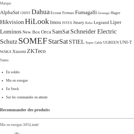
Marque
Dahua
Fumagalli
AlphaSat
Ecosat
Fermax
Hager
CHINT
Greengo
HiLook
Hikvision
Imou
Liper
Jmary
Legrand
INTEX
Kebo
Schneider Electric
Lominos
SamSat
Orca
New Box
SOMEF
StarSat
Schutz
STIEL
UNI-T
UGREEN
Super Cable
ZKTeco
Xiaomi
WAKA
Status
En soldes
Mis en exergue
En Stock
Sur les commandes en attente
Recommander des produits
Mis en exergue
-34%
Limité