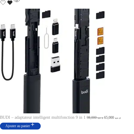
BUDI – adaptateur intelligent multifonction 9 in 1
L
L
98,000
د.ت
65,000
د.ت
e
e
Ajouter au panier