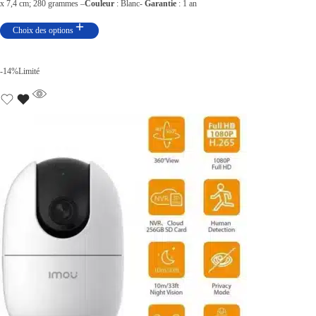
r
x 7,4 cm; 280 grammes –
Couleur
: Blanc-
Garantie
: 1 an
i
Choix des options
x
-14%
Limité
:
د
.
ت
2
4
9
,
0
0
0