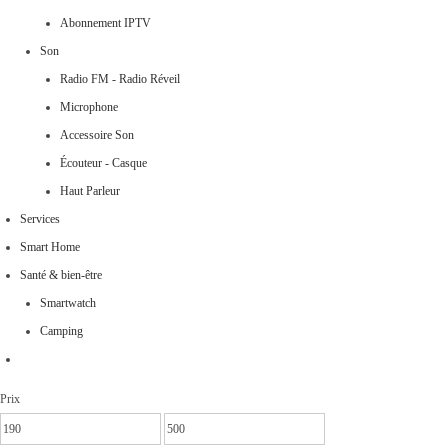
Abonnement IPTV
Son
Radio FM - Radio Réveil
Microphone
Accessoire Son
Écouteur - Casque
Haut Parleur
Services
Smart Home
Santé & bien-être
Smartwatch
Camping
Prix