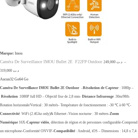
Marque:
Imou
Caméra De Surveillance IMOU Bullet 2E F22FP Outdoor
249,000
د.ت
–
P
319,000
د.ت
l
Aucun
32 Go
64 Go
a
Caméra De Surveillance IMOU Bullet 2E Outdoor
–
Résolution de Capteur
: ‎1080p –
g
Résolution
:1080P full HD – Objectif fixe de 2,8 mm-
Distance Infrarouge
:30m/98ft-
e
Rotation horizontale/Vertical : ‎30 métrés- Température de fonctionnement : -30 ℃ à 60 ℃-
d
Connectivité
:WiFi (2.4Ghz only)& Ethernet -Vision nocturne : 30 mètres-
Zoom
e
Numérique
16X-
Capteur vidéo
, détection de région et de personnes configurable-Comprend
p
un microphone-Conformité ONVIF-
Compatibilité
: Android, iOS – Dimensions : ‎14,8 x 7,4