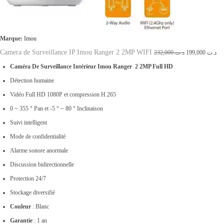
à
د
.
Marque:
Imou
ت
Camera de Surveillance IP Imou Ranger 2 2MP WIFI
L
L
232,000
د.ت
199,000
د.ت
e
e
Caméra De Surveillance Intérieur Imou Ranger 2 2MP Full HD
3
p
p
Détection humaine
1
r
r
Vidéo Full HD 1080P et compression H.265
9
i
i
0 ~ 355 ° Pan et -5 ° ~ 80 ° Inclinaison
,
x
x
Suivi intelligent
0
i
a
Mode de confidentialité
0
n
c
Alarme sonore anormale
0
i
t
Discussion bidirectionnelle
t
u
Protection 24/7
i
e
Stockage diversifié
a
l
Couleur
: Blanc
l
e
Garantie
: 1 an