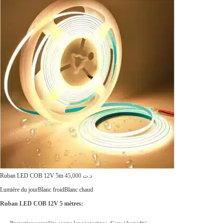
i
:
t
د
.
:
ت
د
.
2
ت
7
,
3
0
5
0
,
0
0
.
0
Ruban LED COB 12V 5m
45,000
د.ت
0
Lumière du jour
Blanc froid
Blanc chaud
.
Ruban LED COB 12V 5 mètres: