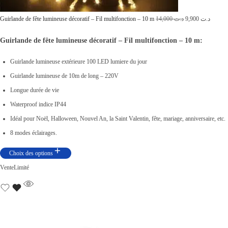
:
ت
د
L
L
Guirlande de fête lumineuse décoratif – Fil multifonction – 10 m
14,000
د.ت
9,900
د.ت
.
2
e
e
Guirlande de fête lumineuse décoratif – Fil multifonction – 10 m:
ت
8
p
p
,
r
r
Guirlande lumineuse extérieure 100 LED lumiere du jour
3
0
i
i
Guirlande lumineuse de 10m de long – 220V
4
0
x
x
Longue durée de vie
,
0
i
a
Waterproof indice IP44
0
.
n
c
Idéal pour Noël, Halloween, Nouvel An, la Saint Valentin, fête, mariage, anniversaire, etc.
0
i
t
8 modes éclairages.
0
t
u
Choix des options
.
i
e
Vente
Limité
a
l
l
e
é
s
t
t