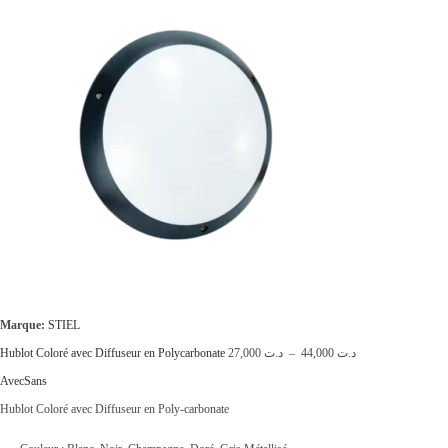
é
s
t
t
a
i
:
t
د
.
:
ت
د
.
5
ت
9
,
6
0
Marque:
STIEL
3
0
P
Hublot Coloré avec Diffuseur en Polycarbonate
27,000
د.ت
–
44,000
د.ت
,
0
l
Avec
Sans
0
.
a
Hublot Coloré avec Diffuseur en Poly-carbonate
0
g