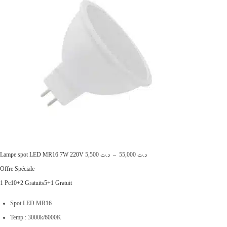
a
i
:
t
د
.
:
ت
د
.
9
ت
,
9
1
0
4
0
P
Lampe spot LED MR16 7W 220V
5,500
د.ت
–
55,000
د.ت
,
.
l
Offre Spéciale
0
a
1 Pc
10+2 Gratuits
5+1 Gratuit
0
g
0
Spot LED MR16
e
.
Temp : 3000k/6000K
d