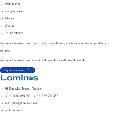
r
r
Bruit blancs
0
.
i
i
chargeur sans fil
0
x
x
Montre
0
i
a
Alarme
.
n
c
Jeu de lumière
i
t
Appuyez longuement sur l’interrupteur pour allumer, adapté à une utilisation pendant le
t
u
sommeil.
i
e
a
l
Appuyez longuement sur le bouton Bluetooth pour allumer Bluetooth
l
e
Ajouter au panier
é
s
t
t
a
🏪 Dgueche, Tozeur - Tunisie
i
:
📱 +216 92 050 099 - 📱 +216 96 744 357
t
د
✉️ contact@lominoos.com
.
🔗 Lominos.tn