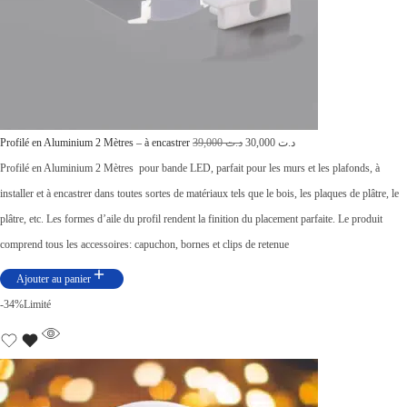
0
0
0
à
د
L
L
.
Profilé en Aluminium 2 Mètres – à encastrer
39,000
د.ت
30,000
د.ت
e
e
ت
Profilé en Aluminium 2 Mètres pour bande LED, parfait pour les murs et les plafonds, à
p
p
installer et à encastrer dans toutes sortes de matériaux tels que le bois, les plaques de plâtre, le
r
r
4
plâtre, etc. Les formes d’aile du profil rendent la finition du placement parfaite. Le produit
i
i
4
comprend tous les accessoires: capuchon, bornes et clips de retenue
x
x
,
Ajouter au panier
i
a
0
-34%
Limité
n
c
0
i
t
0
t
u
i
e