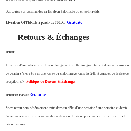
À domicile ou en point de collecte à partir de
8DT
K
L
Sur toutes vos commandes en livraison à domicile ou en point relais.
i
Gratuite
Livraison OFFERTE à partir de 300DT
p
Retours & Échanges
e
r
q
Retour
u
Le retour d’un colis en vue de son changement s’effectue gratuitement dans la mesure où
a
ce dernier s’avère être erroné, cassé ou endommagé, dans les 24H à compter de la date de
n
réception. 👉
Politique de Retours & Échanges
t
i
Gratuite
Retour en magasin
t
Votre retour sera généralement traité dans un délai d’une semaine à une semaine et demie.
é
Nous vous enverrons un e-mail de notification de retour pour vous informer une fois le
retour terminé.