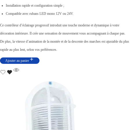
Installation rapide et configuration simple ;
i
a
Compatible avec rubans LED mono 12V ou 24V.
n
c
i
t
Ce contrôleur d’éclairage progressif introduit une touche moderne et dynamique à votre
t
u
décoration intérieure. Il crée une sensation de mouvement vous accompagnant à chaque pas.
i
e
De plus, la vitesse d’animation de la montée et de la descente des marches est ajustable du plus
a
l
rapide au plus lent, selon vos préférences.
l
e
Ajouter au panier
é
s
t
t
a
i
:
t
د
.
:
ت
د
.
1