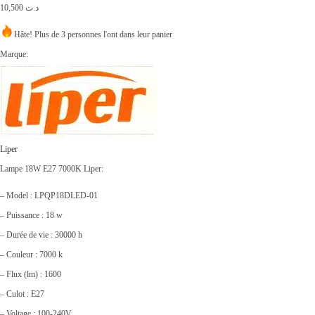
10,500
د.ت
Hâte! Plus de 3 personnes l'ont dans leur panier
Marque:
Liper
Lampe 18W E27 7000K Liper:
– Model : LPQP18DLED-01
– Puissance : 18 w
– Durée de vie : 30000 h
– Couleur : 7000 k
– Flux (lm) : 1600
– Culot : E27
– Voltage : 100-240V