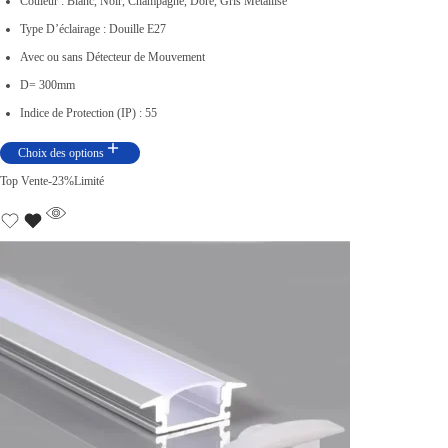
Couleur : Blanc, Noir, Champagne, Doré, Gris Métallisé
0
e
Type D’éclairage : Douille E27
.
d
Avec ou sans Détecteur de Mouvement
e
D= 300mm
p
Indice de Protection (IP) : 55
r
Choix des options
i
Top Vente
-23%
Limité
x
:
د
.
ت
2
7
,