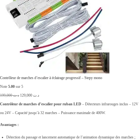
à
د
.
ت
5
5
,
0
Contrôleur de marches d’escalier à éclairage progressif – Stepy mono
0
Note
5.00
sur 5
L
L
0
199,000
د.ت
129,000
د.ت
e
e
Contrôleur de marches d’escalier pour ruban LED
– Détecteurs infrarouges inclus – 12V
p
p
ou 24V – Capacité jusqu’à 32 marches – Puissance maximale de 400W.
r
r
Avantages :
i
i
Détection du passage et lancement automatique de l’animation dynamique des marches ;
x
x