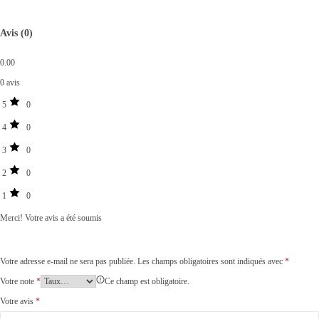
Avis (0)
0.00
0 avis
5
0
4
0
3
0
2
0
1
0
Merci!
Votre avis a été soumis
Votre adresse e-mail ne sera pas publiée.
Les champs obligatoires sont indiqués avec
*
Votre note
*
Ce champ est obligatoire.
Votre avis
*