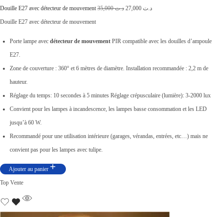
L
L
Douille E27 avec détecteur de mouvement
35,000
د.ت
27,000
د.ت
e
e
Douille E27 avec détecteur de mouvement
p
p
Porte lampe avec
détecteur de mouvement
PIR compatible avec les douilles d’ampoule
r
r
E27.
i
i
Zone de couverture : 360° et 6 mètres de diamètre. Installation recommandée : 2,2 m de
x
x
hauteur.
i
a
Réglage du temps: 10 secondes à 5 minutes Réglage crépusculaire (lumière): 3-2000 lux
n
c
Convient pour les lampes à incandescence, les lampes basse consommation et les LED
i
t
jusqu’à 60 W.
t
u
Recommandé pour une utilisation intérieure (garages, vérandas, entrées, etc…) mais ne
i
e
convient pas pour les lampes avec tulipe.
a
l
Ajouter au panier
l
e
Top Vente
é
s
t
t
a