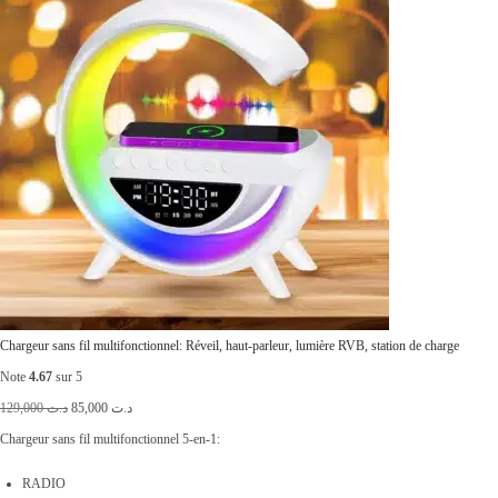
a
l
l
e
é
s
t
t
a
i
:
t
د
.
:
ت
د
.
3
Chargeur sans fil multifonctionnel: Réveil, haut-parleur, lumière RVB, station de charge
ت
0
Note
4.67
sur 5
,
L
L
129,000
د.ت
85,000
د.ت
3
0
e
e
Chargeur sans fil multifonctionnel 5-en-1:
9
0
p
p
RADIO
,
0