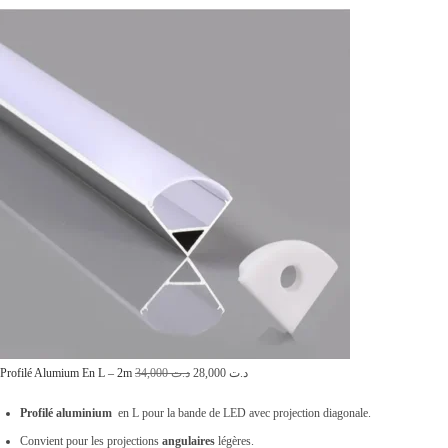
L
L
Profilé Alumium En L – 2m
34,000
د.ت
28,000
د.ت
e
e
Profilé
aluminium
en L pour la bande de LED avec projection diagonale.
p
p
Convient pour les projections
angulaires
légères.