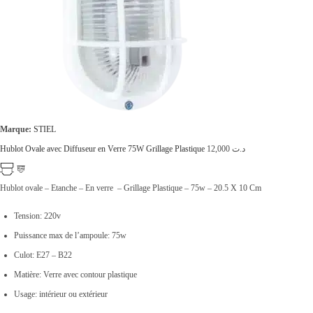
ت
2
9
1
,
9
0
9
0
,
0
Marque:
STIEL
0
.
Hublot Ovale avec Diffuseur en Verre 75W Grillage Plastique
12,000
د.ت
0
0
Hublot ovale – Etanche – En verre – Grillage Plastique – 75w – 20.5 X 10 Cm
.
Tension: 220v
Puissance max de l’ampoule: 75w
Culot: E27 – B22
Matière: Verre avec contour plastique
Usage: intérieur ou extérieur