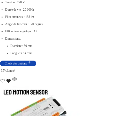
Tension : 220 V
e
Durée de vie : 25 000 h
p
Flux lumineux : 155 lm
r
Angle de faisceau : 120 degrés
i
Efficacité énergétique : A+
x
Dimensions:
Diamètre : 50 mm
:
Longueur : 47mm
د
Choix des options
.
-35%
Limité
ت
5
,
5
0
0