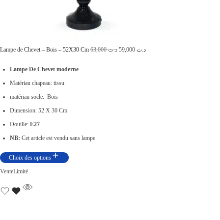
L
L
Lampe de Chevet – Bois – 52X30 Cm
63,000
د.ت
59,000
د.ت
e
e
Lampe De Chevet moderne
p
p
Matériau chapeau: tissu
r
r
matériau socle: Bois
i
i
Dimension: 52 X 30 Cm
x
x
Douille:
E27
i
a
NB:
Cet article est vendu sans lampe
n
c
Choix des options
i
t
Vente
Limité
t
u
i
e
a
l
l
e