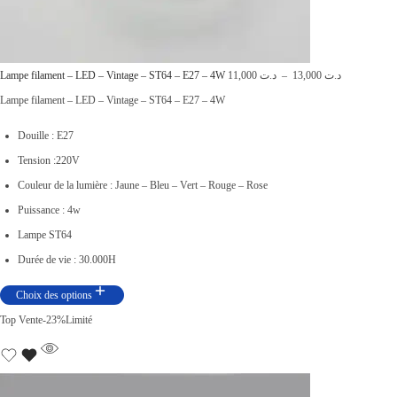
.
3
ت
9
,
P
Lampe filament – LED – Vintage – ST64 – E27 – 4W
11,000
د.ت
–
13,000
د.ت
4
0
l
Lampe filament – LED – Vintage – ST64 – E27 – 4W
9
0
a
Douille : E27
,
0
g
Tension :220V
0
.
e
Couleur de la lumière : Jaune – Bleu – Vert – Rouge – Rose
0
d
Puissance : 4w
0
e
Lampe ST64
.
p
Durée de vie : 30.000H
r
Choix des options
i
Top Vente
-23%
Limité
x
:
د