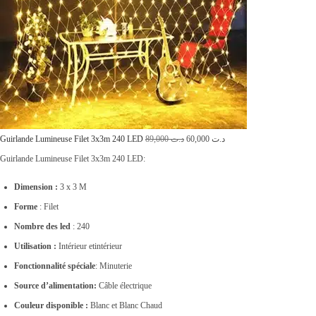
L
L
Guirlande Lumineuse Filet 3x3m 240 LED
89,000
د.ت
60,000
د.ت
e
e
Guirlande Lumineuse Filet 3x3m 240 LED:
p
p
Dimension :
3 x 3 M
r
r
Forme
: Filet
i
i
Nombre des led
: 240
x
x
Utilisation :
Intérieur etintérieur
i
a
Fonctionnalité spéciale
: Minuterie
n
c
Source d’alimentation:
Câble électrique
i
t
Couleur disponible :
Blanc et Blanc Chaud
t
u