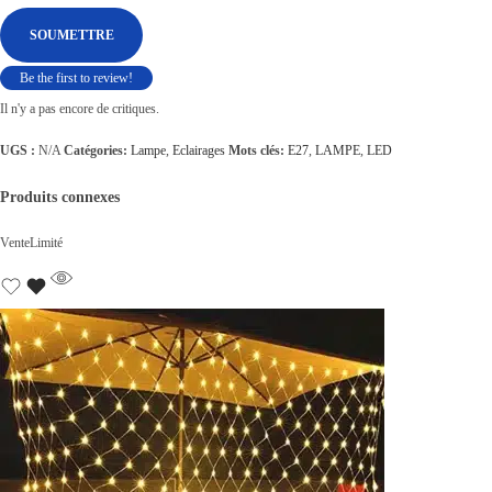
Be the first to review!
Il n'y a pas encore de critiques.
UGS :
N/A
Catégories:
Lampe
,
Eclairages
Mots clés:
E27
,
LAMPE
,
LED
Produits connexes
Vente
Limité