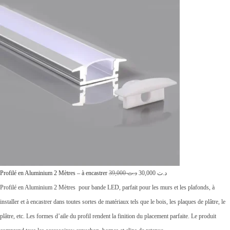
.
ت
1
1
,
0
0
0
à
د
L
L
.
Profilé en Aluminium 2 Mètres – à encastrer
39,000
د.ت
30,000
د.ت
e
e
ت
Profilé en Aluminium 2 Mètres pour bande LED, parfait pour les murs et les plafonds, à
p
p
installer et à encastrer dans toutes sortes de matériaux tels que le bois, les plaques de plâtre, le
r
r
1
plâtre, etc. Les formes d’aile du profil rendent la finition du placement parfaite. Le produit
i
i
3