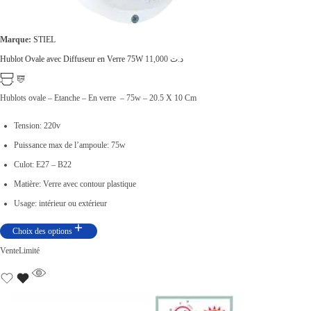
,
0
0
.
Marque:
STIEL
0
Hublot Ovale avec Diffuseur en Verre 75W
11,000
د.ت
0
.
Hublots ovale – Etanche – En verre – 75w – 20.5 X 10 Cm
Tension: 220v
Puissance max de l’ampoule: 75w
Culot: E27 – B22
Matière: Verre avec contour plastique
Usage: intérieur ou extérieur
Choix des options
Vente
Limité