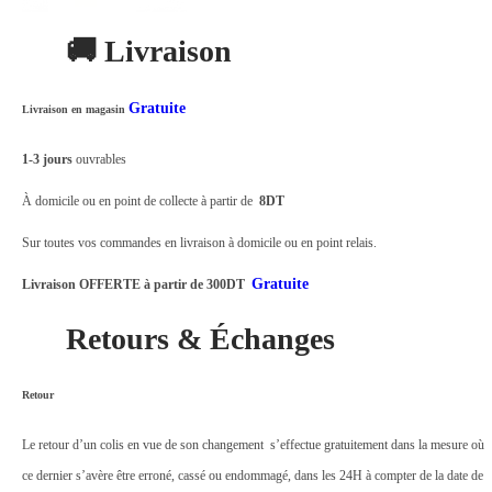
5
🚚 Livraison
W
E
Gratuite
Livraison en magasin
2
7
1-3 jours
ouvrables
q
À domicile ou en point de collecte à partir de
8DT
u
a
Sur toutes vos commandes en livraison à domicile ou en point relais.
n
Gratuite
Livraison OFFERTE à partir de 300DT
t
Retours & Échanges
i
t
é
Retour
Le retour d’un colis en vue de son changement s’effectue gratuitement dans la mesure où
ce dernier s’avère être erroné, cassé ou endommagé, dans les 24H à compter de la date de