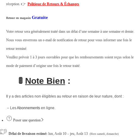
réception. 👉
Politique de Retours & Échanges
Gratuite
Retour en magasin
Votre retour sera généralement traité dans un délai d’une semaine à une semaine et demie.
Nous vous enverrons un e-mail de notification de retour pour vous informer une fois le
retour terminé.
Veuillez prévoir 1 à 3 jours ouvrables pour que les remboursements soient reçus selon le
mode de paiement d’origine une fois le retour traité.
🚦
Note Bien
:
Il y a des articles non éligibles au retour en raison de leur nature, dont :
– Les
Abonnements
en ligne.
Poser une question
Délai de livraison estimé:
lun, Août 10 – jeu, Août 13
(Hors samedi, dimanche)