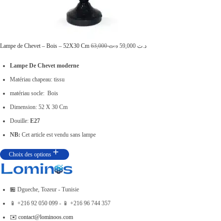
L
L
Lampe de Chevet – Bois – 52X30 Cm
63,000
د.ت
59,000
د.ت
e
e
Lampe De Chevet moderne
p
p
Matériau chapeau: tissu
r
r
matériau socle: Bois
i
i
Dimension: 52 X 30 Cm
x
x
Douille:
E27
i
a
NB:
Cet article est vendu sans lampe
n
c
Choix des options
i
t
t
u
i
e
🏪 Dgueche, Tozeur - Tunisie
a
l
📱 +216 92 050 099 - 📱 +216 96 744 357
l
e
✉️ contact@lominoos.com