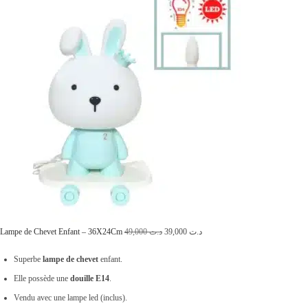
L
L
Lampe de Chevet Enfant – 36X24Cm
49,000
د.ت
39,000
د.ت
e
e
Superbe
lampe de chevet
enfant.
p
p
Elle possède une
douille E14
.
r
r
Vendu avec une lampe led (inclus).
i
i