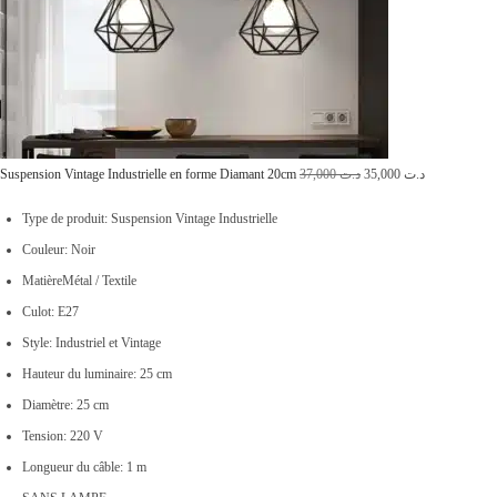
L
L
Suspension Vintage Industrielle en forme Diamant 20cm
37,000
د.ت
35,000
د.ت
e
e
Type de produit: Suspension Vintage Industrielle
p
p
Couleur: Noir
r
r
MatièreMétal / Textile
i
i
Culot: E27
x
x
Style: Industriel et Vintage
i
a
Hauteur du luminaire: 25 cm
n
c
Diamètre: 25 cm
i
t
Tension: 220 V
t
u
Longueur du câble: 1 m
i
e