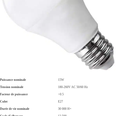
Puissance nominale
15W
Tension nominale
180-260V AC 50/60 Hz
Facteur de puissance
>0.5
Culot
E27
Durée de vie nominale
30 000 H+
Cycle d’allumage
12 500