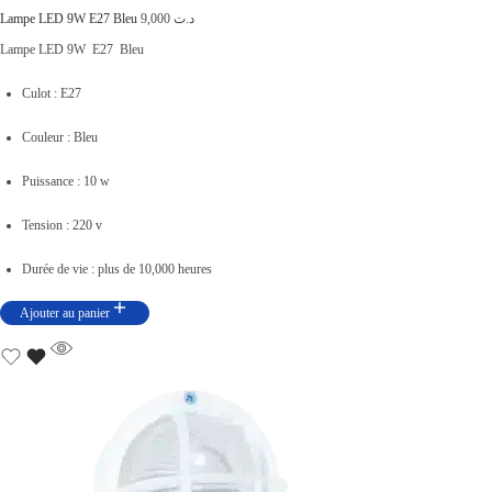
0
.
Lampe LED 9W E27 Bleu
9,000
د.ت
0
Lampe LED 9W E27 Bleu
0
Culot : E27
.
Couleur : Bleu
Puissance : 10 w
Tension : 220 v
Durée de vie : plus de 10,000 heures
Ajouter au panier