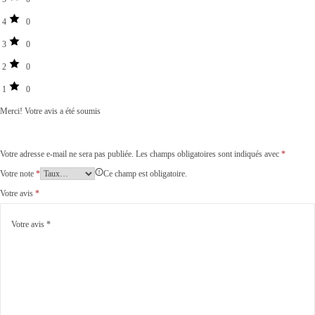
4
0
3
0
2
0
1
0
Merci!
Votre avis a été soumis
Votre adresse e-mail ne sera pas publiée.
Les champs obligatoires sont indiqués avec
*
Votre note
*
Ce champ est obligatoire.
Votre avis
*