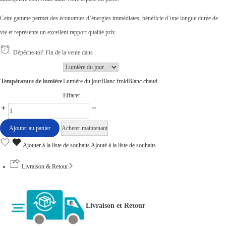
Cette gamme permet des économies d’énergies immédiates, bénéficie d’une longue durée de
vie et représente un excellent rapport qualité prix.
Dépêche-toi! Fin de la vente dans :
Température de lumière
Lumière du jour
Blanc froid
Blanc chaud
Effacer
L
a
Ajouter au panier
Acheter maintenant
m
Ajouter à la liste de souhaits
Ajouté à la liste de souhaits
p
e
Livraison & Retour
L
E
Livraison et Retour
D
1