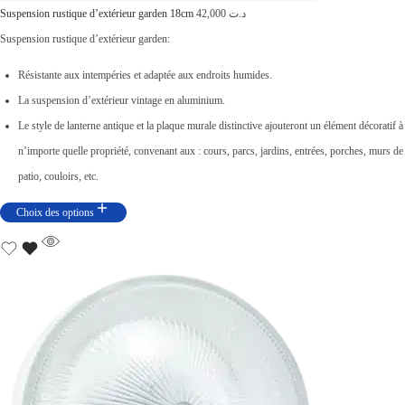
Suspension rustique d’extérieur garden 18cm
42,000
د.ت
.
3
Suspension rustique d’extérieur garden:
ت
0
Résistante aux intempéries et adaptée aux endroits humides.
,
La suspension d’extérieur vintage en aluminium.
3
0
Le style de lanterne antique et la plaque murale distinctive ajouteront un élément décoratif à
9
0
n’importe quelle propriété, convenant aux : cours, parcs, jardins, entrées, porches, murs de
,
0
patio, couloirs, etc.
0
.
0
Choix des options
0
.