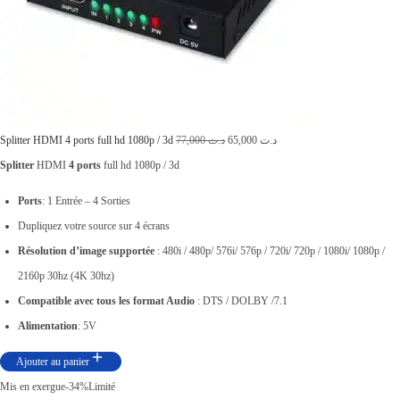
د
.
8
ت
5
,
9
0
9
0
L
L
Splitter HDMI 4 ports full hd 1080p / 3d
77,000
د.ت
65,000
د.ت
,
0
e
e
Splitter
HDMI
4 ports
full hd 1080p / 3d
0
.
p
p
Ports
: 1 Entrée – 4 Sorties
0
r
r
Dupliquez votre source sur 4 écrans
0
i
i
Résolution d’image supportée
: 480i / 480p/ 576i/ 576p / 720i/ 720p / 1080i/ 1080p /
.
x
x
2160p 30hz (4K 30hz)
i
a
Compatible avec tous les format Audio
: DTS / DOLBY /7.1
n
c
Alimentation
: 5V
i
t
Ajouter au panier
t
u
Mis en exergue
-34%
Limité
i
e