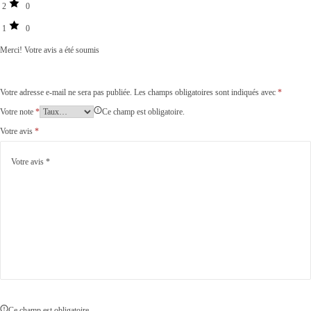
2
0
1
0
Merci!
Votre avis a été soumis
Votre adresse e-mail ne sera pas publiée.
Les champs obligatoires sont indiqués avec
*
Votre note
*
Ce champ est obligatoire.
Votre avis
*
Ce champ est obligatoire.