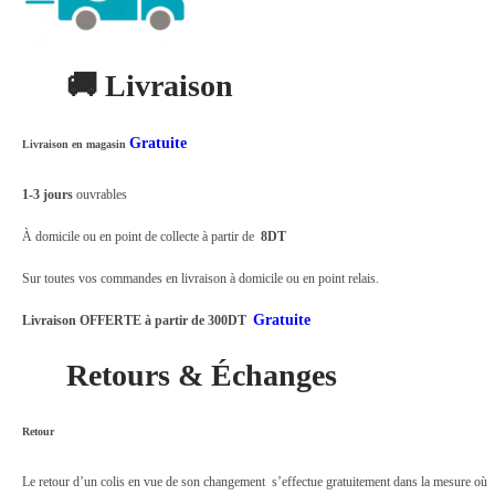
t
د
n
.
t
:
ت
🚚 Livraison
M
د
A
.
4
Gratuite
Livraison en magasin
T
ت
9
A
1-3 jours
ouvrables
,
D
5
0
À domicile ou en point de collecte à partir de
8DT
O
9
0
R
Sur toutes vos commandes en livraison à domicile ou en point relais.
,
0
I
Gratuite
Livraison OFFERTE à partir de 300DT
0
.
p
0
Retours & Échanges
t
0
v
.
1
Retour
2
Le retour d’un colis en vue de son changement s’effectue gratuitement dans la mesure où
M