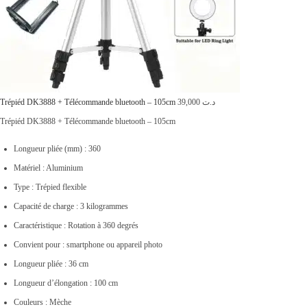
,
8
0
9
0
,
0
0
.
0
Trépiéd DK3888 + Télécommande bluetooth – 105cm
39,000
د.ت
0
Trépiéd DK3888 + Télécommande bluetooth – 105cm
.
Longueur pliée (mm) : 360
Matériel : Aluminium
Type : Trépied flexible
Capacité de charge : 3 kilogrammes
Caractéristique : Rotation à 360 degrés
Convient pour : smartphone ou appareil photo
Longueur pliée : 36 cm
Longueur d’élongation : 100 cm
Couleurs : Mèche