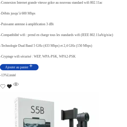
-Connexion Internet grande vitesse grâce au nouveau standard wifi 802.11ac
-Débits jusqu’à 600 Mbps
-Puissante antenne à amplification 3 dBi
-Compatibilité wifi : prend en charge tous les standards wifi (IEEE 802.11a/b/g/n/ac)
-Technologie Dual Band 5 GHz (433 Mbps) et 2,4 GHz (150 Mbps)
-Cryptage wifi sécurisé : WEP, WPA-PSK, WPA2-PSK
Ajouter au panier
-13%
Limité