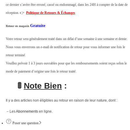
ce dernier s’avère être erroné, cassé ou endommagé, dans les 24H à compter de la date de
o
réception. 👉
Politique de Retours & Échanges
i
s
Gratuite
Retour en magasin
q
Votre retour sera généralement traité dans un délai d’une semaine à une semaine et demie.
u
Nous vous enverrons un e-mail de notification de retour pour vous informer une fois le
a
retour terminé.
n
Veuillez prévoir 1 à 3 jours ouvrables pour que les remboursements soient reçus selon le
t
mode de paiement d’origine une fois le retour traité.
i
t
🚦
Note Bien
:
é
Il y a des articles non éligibles au retour en raison de leur nature, dont :
– Les
Abonnements
en ligne.
Poser une question