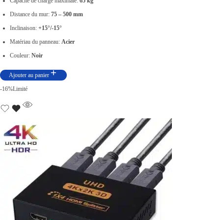
Capacité de charge maximale:
65 kg
i
i
Distance du mur:
75 – 500 mm
x
x
Inclinaison:
+15°/-15°
i
a
Matériau du panneau:
Acier
n
c
Couleur:
Noir
i
t
Ajouter au panier
t
u
-16%
Limité
i
e
a
l
l
e
é
s
t
t
a
i
:
t
د
.
:
ت