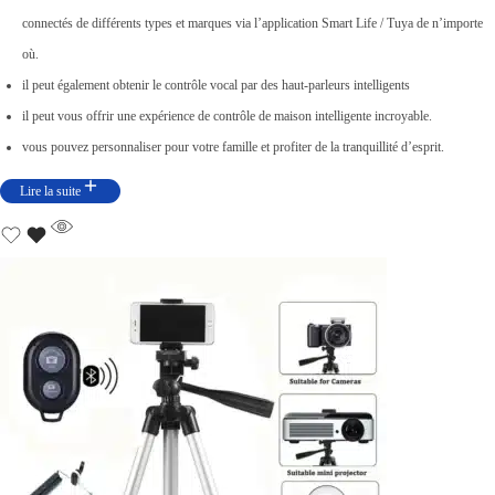
n
c
connectés de différents types et marques via l’application Smart Life / Tuya de n’importe
i
t
où.
t
u
il peut également obtenir le contrôle vocal par des haut-parleurs intelligents
i
e
il peut vous offrir une expérience de contrôle de maison intelligente incroyable.
a
l
vous pouvez personnaliser pour votre famille et profiter de la tranquillité d’esprit.
l
e
Lire la suite
é
s
t
t
a
i
:
t
د
.
:
ت
د
.
5
ت
6