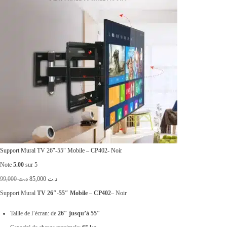
Support Mural TV 26″-55″ Mobile – CP402- Noir
Note
5.00
sur 5
L
L
99,000
د.ت
85,000
د.ت
e
e
Support Mural
TV 26″-55″ Mobile
–
CP402
– Noir
p
p
Taille de l’écran: de
26″ jusqu’à 55″
r
r