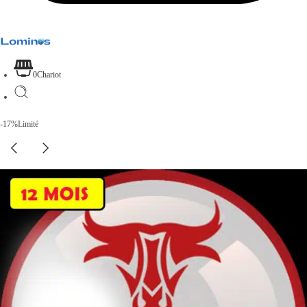
0
Chariot
-17%
Limité