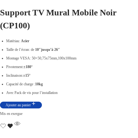
3
,
Support TV Mural Mobile Noir
8
0
9
0
(CP100)
,
0
0
.
Matériau:
Acier
0
Taille de l’écran: de
10″jusqu’à 26″
0
Montage VESA: 50×50,75x75mm,100x100mm
.
Pivotement:
±180°
Inclinaison:
±15°
Capacité de charge :
10kg
Avec Pack de vis pour l’installation
Ajouter au panier
Mis en exergue