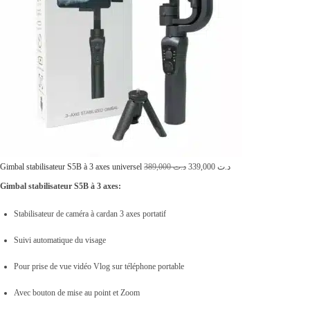
L
L
Gimbal stabilisateur S5B à 3 axes universel
389,000
د.ت
339,000
د.ت
e
e
Gimbal stabilisateur S5B à 3 axes:
p
p
Stabilisateur de caméra à cardan 3 axes portatif
r
r
Suivi automatique du visage
i
i
x
x
Pour prise de vue vidéo Vlog sur téléphone portable
i
a
Avec bouton de mise au point et Zoom
n
c