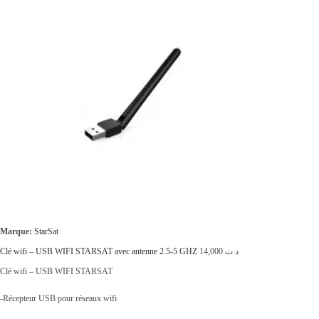
.
:
ت
د
.
6
ت
5
,
9
0
8
0
,
0
0
.
0
0
Marque:
StarSat
.
Clé wifi – USB WIFI STARSAT avec antenne 2.5-5 GHZ
14,000
د.ت
Clé wifi – USB WIFI STARSAT
-Récepteur USB pour réseaux wifi