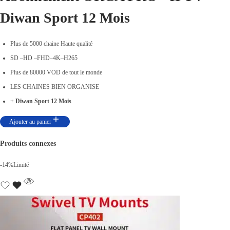
0
Diwan Sport 12 Mois
0
.
Plus de 5000 chaine Haute qualité
SD –HD –FHD–4K–H265
Plus de 80000 VOD de tout le monde
LES CHAINES BIEN ORGANISE
+ Diwan Sport 12 Mois
Ajouter au panier
Produits connexes
-14%
Limité