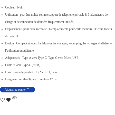
0
p
.
p
Couleur : Noir
0
r
r
Utilisation : peut être utilisé comme support de téléphone portable & 3 adaptateurs de
0
i
i
charge et de connexion de données fréquemment utilisés.
.
x
x
Emplacements pour carte mémoire : 6 emplacements pour carte mémoire TF et un lecteur
i
a
de carte TF.
n
c
Design : Compact et léger. Parfait pour les voyages, le camping, les voyages d’affaires et
i
t
l’utilisation quotidienne.
t
u
Adaptateurs : Type-A vers Type-C, Type-C vers Micro-USB
i
e
Câble : Câble Type-C (M/M)
a
l
Dimensions du produit : 13,2 x 3 x 1,5 cm.
l
e
Longueur du câble Type-C : environ 17 cm.
é
s
Ajouter au panier
t
t
a
i
:
t
د