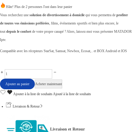
e
e
Hâte! Plus de 2 personnes l'ont dans leur panier
p
p
Vous recherchez une
solution de divertissement à domicile
qui vous permettra de
profiter
r
r
de toutes vos émissions préférées
, films, événements sportifs et bien plus encore, le
i
i
tout
depuis le confort
de votre propre canapé ? Alors, laissez-moi vous présenter MATADOR
x
x
Iptv.
i
a
Compatible avec les récepteurs StarSat, Samsat, Newbox, Ecosat,.. et BOX Android et IOS
n
c
i
t
t
u
A
i
e
b
Ajouter au panier
Acheter maintenant
a
l
o
Ajouter à la liste de souhaits
Ajouté à la liste de souhaits
l
e
n
é
s
n
Livraison & Retour
t
t
e
a
m
i
:
Livraison et Retour
e