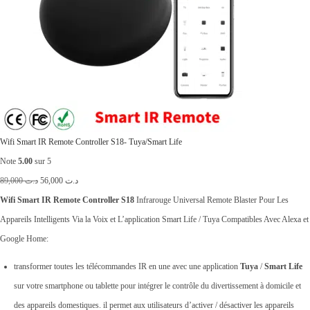
Wifi Smart IR Remote Controller S18- Tuya/Smart Life
Note
5.00
sur 5
L
L
89,000
د.ت
56,000
د.ت
e
e
Wifi Smart IR Remote Controller S18
Infrarouge Universal Remote Blaster Pour Les
p
p
Appareils Intelligents Via la Voix et L’application Smart Life / Tuya Compatibles Avec Alexa et
r
r
Google Home:
i
i
transformer toutes les télécommandes IR en une avec une application
Tuya
/
Smart Life
x
x
sur votre smartphone ou tablette pour intégrer le contrôle du divertissement à domicile et
i
a
des appareils domestiques. il permet aux utilisateurs d’activer / désactiver les appareils