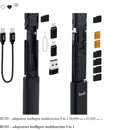
a
l
l
e
é
s
t
t
a
i
:
t
د
.
:
ت
د
.
6
ت
5
,
7
0
7
L
0
L
BUDI – adaptateur intelligent multifonction 9 in 1
98,000
د.ت
65,000
د.ت
,
e
0
e
BUDI – adaptateur intelligent multifonction 9 in 1