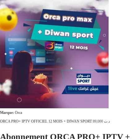
é
s
t
t
a
i
:
t
د
.
:
ت
د
.
1
ت
0
9
1
,
2
0
Marque:
Orca
9
0
ORCA PRO+ IPTV OFFICIEL 12 MOIS + DIWAN SPORT
89,000
د.ت
,
0
0
.
Abonnement ORCA PRO+ IPTV +