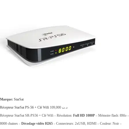
Marque:
StarSat
Récepteur StarSat PS-56 + Clé Wifi
109,000
د.ت
Récepteur StarSat SR-PS56 + Clé Wifi – Résolution:
Full HD 1080P
– Mémoire flash: 8Mo –
8000 chaines –
Décodage vidéo H265
– Connecteurs: 2xUSB, HDMI – Couleur: Noir –