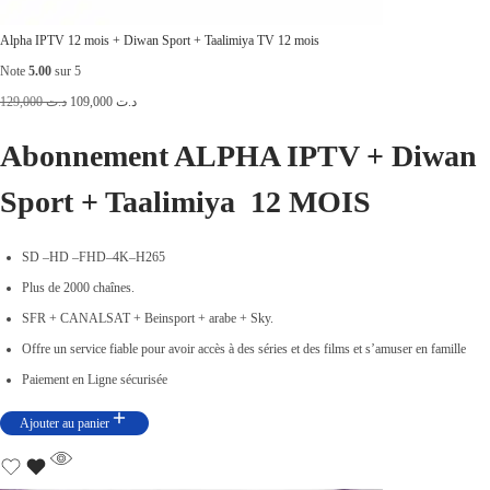
Alpha IPTV 12 mois + Diwan Sport + Taalimiya TV 12 mois
Note
5.00
sur 5
L
L
129,000
د.ت
109,000
د.ت
e
e
Abonnement ALPHA IPTV +
Diwan
p
p
Sport + Taalimiya
r
r
12 MOIS
i
i
x
x
SD –HD –FHD–4K–H265
i
a
Plus de 2000 chaînes.
n
c
SFR + CANALSAT + Beinsport + arabe + Sky.
i
t
Offre un service fiable pour avoir accès à des séries et des films et s’amuser en famille
t
u
Paiement en Ligne sécurisée
i
e
Ajouter au panier
a
l
l
e