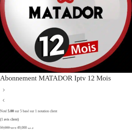
Abonnement MATADOR Iptv 12 Mois
Noté
5.00
sur 5 basé sur
1
notation client
(
1
avis client)
L
L
59,000
د.ت
49,000
د.ت