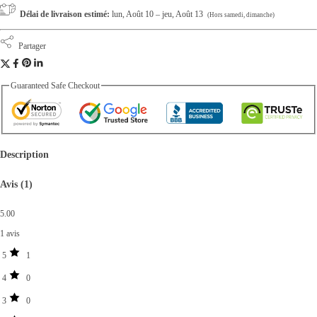
Délai de livraison estimé:
lun, Août 10 – jeu, Août 13
(Hors samedi, dimanche)
Partager
Guaranteed Safe Checkout
Description
Avis (1)
5.00
1 avis
5
1
4
0
3
0