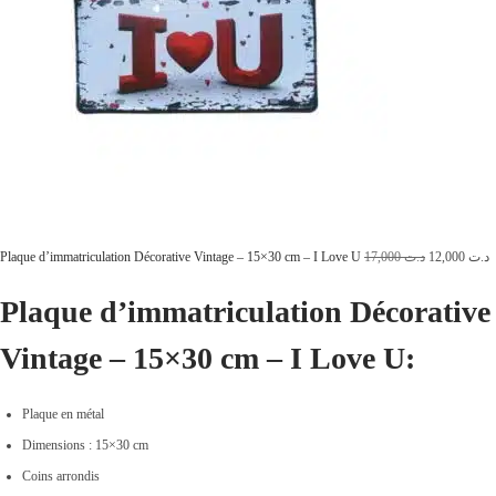
4
0
9
0
,
0
0
.
0
0
.
L
L
Plaque d’immatriculation Décorative Vintage – 15×30 cm – I Love U
17,000
د.ت
12,000
د.ت
e
e
Plaque d’immatriculation Décorative
p
p
Vintage – 15×30 cm – I Love U:
r
r
i
i
x
x
Plaque en métal
i
a
Dimensions : 15×30 cm
n
c
Coins arrondis