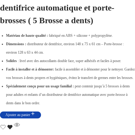
dentifrice
automatique
.
et porte-
r
r
i
i
brosses ( 5 Brosse a dents)
x
x
i
a
Matériau de haute qualité :
fabriqué en ABS + silicone + polypropylène.
n
c
Dimensions :
distributeur de dentifrice, environ 148 x 75 x 61 cm – Porte-brosse :
i
t
environ 128 x 63 x 44 cm.
t
u
Solides
: livré avec des autocollants double face, super adhésifs et faciles à poser.
i
e
Facile à installer et à démonter:
facile à assembler et à démonter pour le nettoyer. Gardez
a
l
vos brosses à dents propres et hygiéniques, évitez le transfert de germes entre les brosses.
l
e
Spécialement conçu pour un usage familial :
peut contenir jusqu’à 5 brosses à dents
é
s
pour adultes et enfants d’un distributeur de dentifrice automatique avec porte-brosse à
t
t
dents dans le bon ordre.
a
i
:
Ajouter au panier
t
د
.