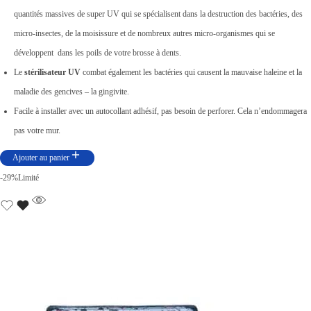
i
t
quantités massives de super UV qui se spécialisent dans la destruction des bactéries, des
t
u
micro-insectes, de la moisissure et de nombreux autres micro-organismes qui se
i
e
développent dans les poils de votre brosse à dents.
a
l
Le
stérilisateur UV
combat également les bactéries qui causent la mauvaise haleine et la
l
e
maladie des gencives – la gingivite.
é
s
Facile à installer avec un autocollant adhésif, pas besoin de perforer. Cela n’endommagera
t
t
pas votre mur.
a
i
:
Ajouter au panier
t
د
-29%
Limité
.
:
ت
د
.
3
ت
6
,