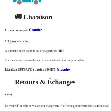
n
d
🚚 Livraison
e
r
Gratuite
Livraison en magasin
o
b
1-3 jours
ouvrables
i
À domicile ou en point de collecte à partir de
8DT
n
e
Sur toutes vos commandes en livraison à domicile ou en point relais.
t
Gratuite
Livraison OFFERTE à partir de 300DT
2
Retours & Échanges
m
o
d
Retour
e
Le retour d’un colis en vue de son changement s’effectue gratuitement dans la mesure où
s