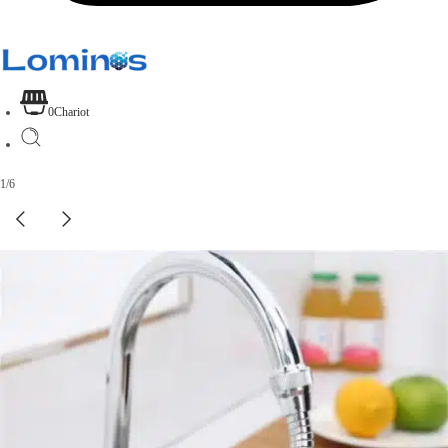
0
Chariot
1
/
6