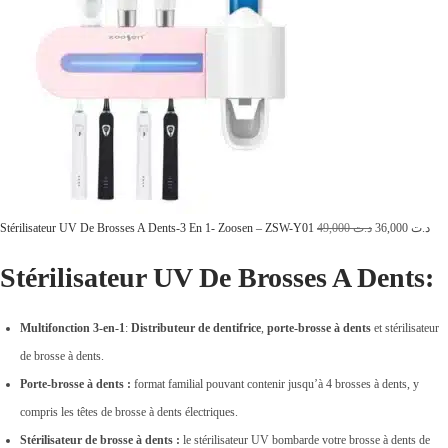
L
L
Stérilisateur UV De Brosses A Dents-3 En 1- Zoosen – ZSW-Y01
49,000
د.ت
36,000
د.ت
e
e
Stérilisateur UV De Brosses A Dents:
p
p
r
r
Multifonction 3-en-1
:
Distributeur de dentifrice
,
porte-brosse à dents
et stérilisateur
i
i
de brosse à dents.
x
x
Porte-brosse à dents :
format familial pouvant contenir jusqu’à 4 brosses à dents, y
i
a
compris les têtes de brosse à dents électriques.
n
c
Stérilisateur de brosse à dents :
le stérilisateur UV bombarde votre brosse à dents de