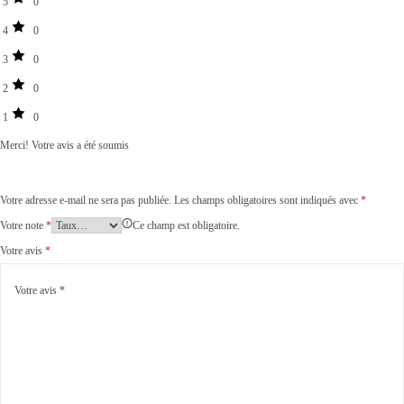
5
0
4
0
3
0
2
0
1
0
Merci!
Votre avis a été soumis
Votre adresse e-mail ne sera pas publiée.
Les champs obligatoires sont indiqués avec
*
Votre note
*
Ce champ est obligatoire.
Votre avis
*