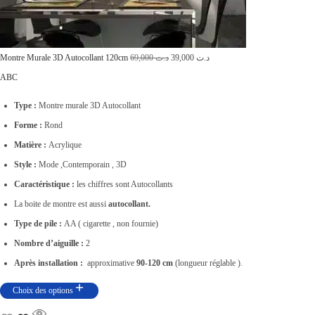
1
0
7
0
,
0
L
L
Montre Murale 3D Autocollant 120cm
69,000
د.ت
39,000
د.ت
0
.
e
e
A
B
C
0
p
p
0
Type :
Montre murale 3D Autocollant
r
r
.
Forme :
Rond
i
i
Matière :
Acrylique
x
x
Style :
Mode ,Contemporain , 3D
i
a
Caractéristique :
les chiffres sont Autocollants
n
c
La boite de montre est aussi
autocollant.
i
t
Type de pile :
AA ( cigarette , non fournie)
t
u
Nombre d’aiguille :
2
i
e
Après installation :
approximative
90-120 cm
(longueur réglable ).
a
l
Choix des options
l
e
é
s