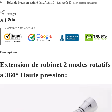
Délai de livraison estimé:
lun, Août 10 – jeu, Août 13
(Hors samedi, dimanche)
t
e
Partager
p
r
Guaranteed Safe Checkout
e
s
s
Description
i
o
Extension de robinet 2 modes rotatifs
n
à 360° Haute pression:
q
u
a
n
t
i