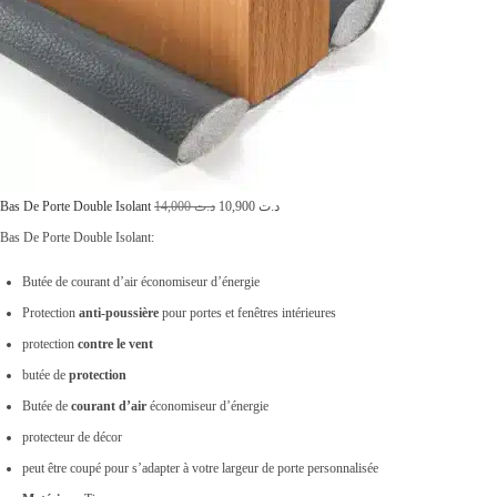
,
1
0
2
0
9
0
,
.
0
L
L
Bas De Porte Double Isolant
14,000
د.ت
10,900
د.ت
0
e
e
Bas De Porte Double Isolant:
0
p
p
.
Butée de courant d’air économiseur d’énergie
r
r
Protection
anti-poussière
pour portes et fenêtres intérieures
i
i
protection
contre le vent
x
x
butée de
protection
i
a
Butée de
courant d’air
économiseur d’énergie
n
c
protecteur de décor
i
t
peut être coupé pour s’adapter à votre largeur de porte personnalisée
t
u