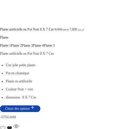
,
0
0
.
0
0
L
L
Plante artificielle en Pot Noir 8 X 7 Cm
9,900
د.ت
7,000
د.ت
.
e
e
Plante
p
p
Plante 1
Plante 2
Plante 3
Plante 4
Plante 5
r
r
Plante artificielle en Pot Noir 8 X 7 Cm
i
i
Une jolie petite plante
x
x
Pot en céramique
i
a
Plante en artificielle
n
c
Couleur Noir + vert
i
t
dimension : 8 X 7 Cm
t
u
Choix des options
i
e
-22%
Limité
a
l
l
e