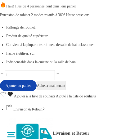
Hâte! Plus de 4 personnes l'ont dans leur panier
Extension de robinet 2 modes rotatifs à 360° Haute pression:
Rallonge de robinet.
Produit de qualité supérieure.
Convient à la plupart des robinets de salle de bain classiques.
Facile à utiliser, sûr.
Indispensable dans la cuisine ou la salle de bain.
E
x
Ajouter au panier
Acheter maintenant
t
Ajouter à la liste de souhaits
Ajouté à la liste de souhaits
e
n
Livraison & Retour
s
i
Livraison et Retour
o