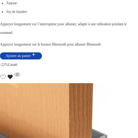
Alarme
n
c
Jeu de lumière
i
t
Appuyez longuement sur l’interrupteur pour allumer, adapté à une utilisation pendant le
t
u
sommeil.
i
e
a
l
Appuyez longuement sur le bouton Bluetooth pour allumer Bluetooth
l
e
Ajouter au panier
é
s
-22%
Limité
t
t
a
i
:
t
د
.
:
ت
د
.
8
ت
5