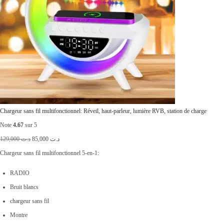
Chargeur sans fil multifonctionnel: Réveil, haut-parleur, lumière RVB, station de charge
Note
4.67
sur 5
L
L
129,000
د.ت
85,000
د.ت
e
e
Chargeur sans fil multifonctionnel 5-en-1:
p
p
RADIO
r
r
Bruit blancs
i
i
chargeur sans fil
x
x
Montre
i
a