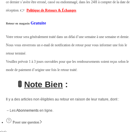
ce dernier s’avère être erroné, cassé ou endommagé, dans les 24H à compter de la date de
r
réception. 👉
Politique de Retours & Échanges
o
t
Gratuite
Retour en magasin
a
Votre retour sera généralement traité dans un délai d’une semaine à une semaine et demie.
t
Nous vous enverrons un e-mail de notification de retour pour vous informer une fois le
i
retour terminé.
f
Veuillez prévoir 1 à 3 jours ouvrables pour que les remboursements soient reçus selon le
s
mode de paiement d’origine une fois le retour traité.
à
3
🚦
Note Bien
:
6
0
Il y a des articles non éligibles au retour en raison de leur nature, dont :
°
– Les
Abonnements
en ligne.
H
a
Poser une question
u