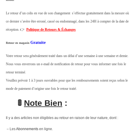
t
Le retour d’un colis en vue de son changement s’effectue gratuitement dans la mesure où
é
ce dernier s’avère être erroné, cassé ou endommagé, dans les 24H à compter de la date de
r
réception. 👉
Politique de Retours & Échanges
i
e
Gratuite
Retour en magasin
u
Votre retour sera généralement traité dans un délai d’une semaine à une semaine et demie.
r
Nous vous enverrons un e-mail de notification de retour pour vous informer une fois le
g
retour terminé.
a
Veuillez prévoir 1 à 3 jours ouvrables pour que les remboursements soient reçus selon le
r
mode de paiement d’origine une fois le retour traité.
d
e
🚦
Note Bien
:
n
1
Il y a des articles non éligibles au retour en raison de leur nature, dont :
8
– Les
Abonnements
en ligne.
c