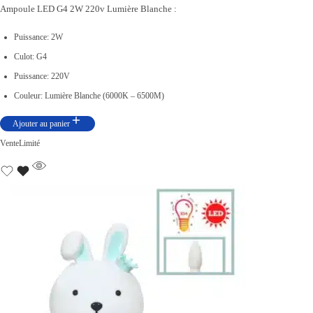
Ampoule LED G4 2W 220v Lumière Blanche :
e
e
p
p
Puissance: 2W
r
r
Culot: G4
i
i
Puissance: 220V
x
x
Couleur: Lumière Blanche (6000K – 6500M)
i
a
Ajouter au panier
n
c
Vente
Limité
i
t
t
u
i
e
a
l
l
e
é
s
t
t
a
i
: