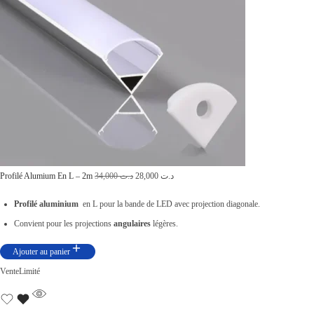
é
s
t
t
a
i
:
t
د
.
:
ت
د
.
3
L
L
Profilé Alumium En L – 2m
34,000
د.ت
28,000
د.ت
ت
0
e
e
Profilé
aluminium
en L pour la bande de LED avec projection diagonale.
,
p
p
Convient pour les projections
angulaires
légères.
3
0
r
r
9
0
Ajouter au panier
i
i
,
0
Vente
Limité
x
x
0
.
i
a
0
n
c