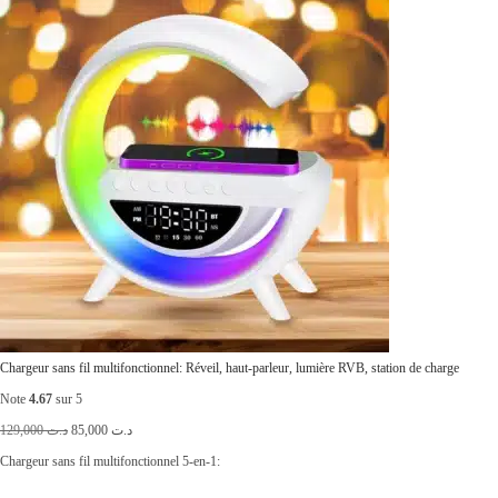
é
s
t
t
a
i
:
t
د
.
:
ت
د
.
3
ت
0
,
Chargeur sans fil multifonctionnel: Réveil, haut-parleur, lumière RVB, station de charge
3
0
Note
4.67
sur 5
6
0
L
L
129,000
د.ت
85,000
د.ت
,
0
e
e
Chargeur sans fil multifonctionnel 5-en-1:
0
.
p
p
0