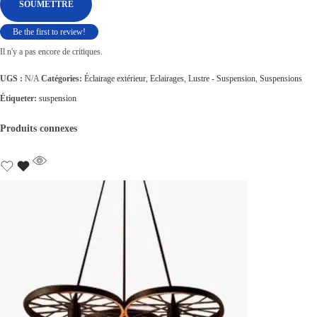
Be the first to review!
Il n'y a pas encore de critiques.
UGS :
N/A
Catégories:
Éclairage extérieur
,
Eclairages
,
Lustre - Suspension
,
Suspensions
Étiqueter:
suspension
Produits connexes