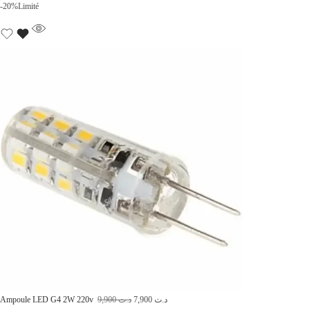
0
-20%
Limité
L
L
Ampoule LED G4 2W 220v
9,900
د.ت
7,900
د.ت