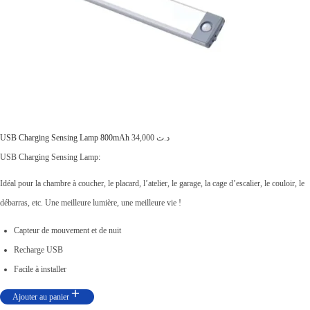
1
1
,
0
0
0
à
د
USB Charging Sensing Lamp 800mAh
34,000
د.ت
.
USB Charging Sensing Lamp:
ت
Idéal pour la chambre à coucher, le placard, l’atelier, le garage, la cage d’escalier, le couloir, le
débarras, etc. Une meilleure lumière, une meilleure vie !
1
Capteur de mouvement et de nuit
3
Recharge USB
,
Facile à installer
0
0
Ajouter au panier