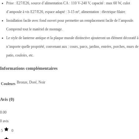
Prise : E27/E26, source d’alimentation CA : 110 V-240 V, capacité : max 60 W, culot
d’ampoule à vis E27/E26, espace adapté : 3-15 m², alimentation : électrique filaire.
Installation facile avec fond ouvert pour permettre un remplacement facile de l’ampoule.
Comprend tout le matériel de montage.
Le style de lanterne antique et la plaque murale distinctive ajouteront un élément décoratif à
n’importe quelle propriété, convenant aux : cours, parcs, jardins, entrées, porches, murs de
patio, couloirs, etc.
Informations complémentaires
Bronze, Doré, Noir
Couleurs
Avis (0)
0.00
0 avis
5
0