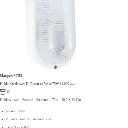
.
:
ت
د
.
2
ت
7
,
3
0
5
0
,
0
0
.
Marque:
STIEL
0
Hublot Ovale avec Diffuseur en Verre 75W
11,000
د.ت
0
.
Hublots ovale – Etanche – En verre – 75w – 20.5 X 10 Cm
Tension: 220v
Puissance max de l’ampoule: 75w
Culot: E27 – B22