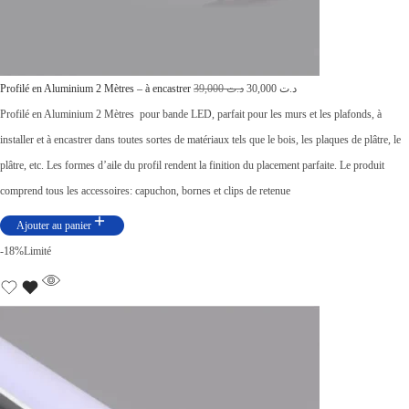
L
L
Profilé en Aluminium 2 Mètres – à encastrer
39,000
د.ت
30,000
د.ت
e
e
Profilé en Aluminium 2 Mètres pour bande LED, parfait pour les murs et les plafonds, à
p
p
installer et à encastrer dans toutes sortes de matériaux tels que le bois, les plaques de plâtre, le
r
r
plâtre, etc. Les formes d’aile du profil rendent la finition du placement parfaite. Le produit
i
i
comprend tous les accessoires: capuchon, bornes et clips de retenue
x
x
Ajouter au panier
i
a
-18%
Limité
n
c
i
t
t
u
i
e
a
l
l
e