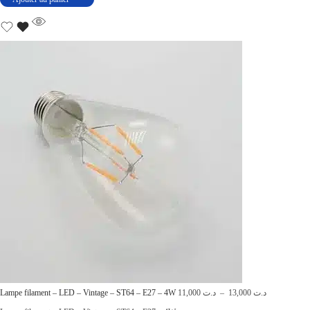
P
Lampe filament – LED – Vintage – ST64 – E27 – 4W
11,000
د.ت
–
13,000
د.ت