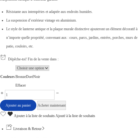
Résistante aux intempéries et adaptée aux endroits humides.
La suspension d’extérieur vintage en aluminium.
Le style de lanterne antique et la plaque murale distinctive ajouteront un élément décoratif à
n’importe quelle propriété, convenant aux : cours, parcs, jardins, entrées, porches, murs de
patio, couloirs, etc.
Dépêche-toi! Fin de la vente dans :
Couleurs
Bronze
Doré
Noir
Effacer
S
u
Ajouter au panier
Acheter maintenant
s
Ajouter à la liste de souhaits
Ajouté à la liste de souhaits
p
e
Livraison & Retour
n