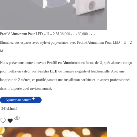
د
.
2
ت
5
L
,
L
Profilé Aluminium Pour LED – U – 2 M
36,000
د.ت
30,000
د.ت
2
e
0
e
Illuminez vos espaces avec style et polyvalence avec Profilé Aluminium Pour LED – U – 2
8
p
0
p
M!
,
r
0
r
Nous présentons notre innovant
Profilé en Aluminium
en forme de
U
, spécialement conçu
0
i
.
i
pour mettre en valeur vos
bandes LED
de manière élégante et fonctionnelle. Avec une
0
x
x
longueur de 2 mètres, ce profilé garantit une installation parfaite et un aspect professionnel
0
i
a
dans n’importe quel environnement.
.
n
c
Ajouter au panier
i
t
-34%
Limité
t
u
i
e
a
l
l
e