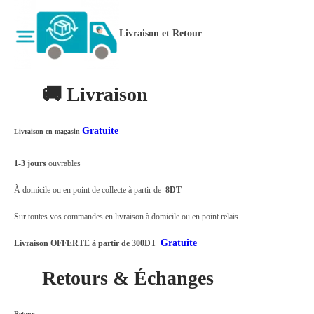
s
Livraison et Retour
i
o
n
🚚 Livraison
r
u
Gratuite
Livraison en magasin
s
t
1-3 jours
ouvrables
i
À domicile ou en point de collecte à partir de
8DT
q
u
Sur toutes vos commandes en livraison à domicile ou en point relais.
e
Gratuite
Livraison OFFERTE à partir de 300DT
d
Retours & Échanges
'
e
x
Retour