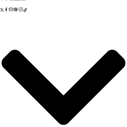
:
ت
د
.
8
ت
5
,
1
0
2
0
9
0
,
.
0
0
0
.