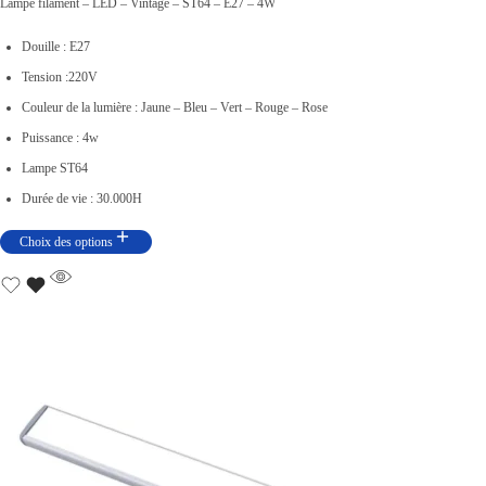
l
Lampe filament – LED – Vintage – ST64 – E27 – 4W
a
Douille : E27
g
Tension :220V
e
Couleur de la lumière : Jaune – Bleu – Vert – Rouge – Rose
d
Puissance : 4w
e
Lampe ST64
p
Durée de vie : 30.000H
r
Choix des options
i
x
:
د
.
ت