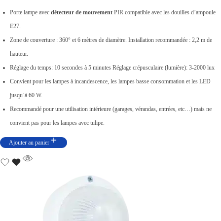
,
p
0
p
Porte lampe avec
détecteur de mouvement
PIR compatible avec les douilles d’ampoule
0
r
.
r
E27.
0
i
i
Zone de couverture : 360° et 6 mètres de diamètre. Installation recommandée : 2,2 m de
0
x
x
hauteur.
.
i
a
Réglage du temps: 10 secondes à 5 minutes Réglage crépusculaire (lumière): 3-2000 lux
n
c
Convient pour les lampes à incandescence, les lampes basse consommation et les LED
i
t
jusqu’à 60 W.
t
u
Recommandé pour une utilisation intérieure (garages, vérandas, entrées, etc…) mais ne
i
e
convient pas pour les lampes avec tulipe.
a
l
Ajouter au panier
l
e
é
s
t
t
a
i
:
t
د