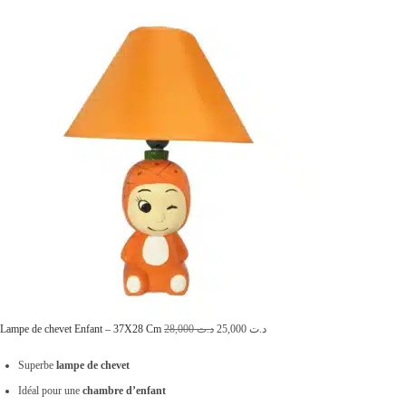
0
i
t
.
t
u
i
e
a
l
l
e
é
s
t
t
a
i
:
t
د
.
:
ت
د
L
L
Lampe de chevet Enfant – 37X28 Cm
28,000
د.ت
25,000
د.ت
.
e
2
e
Superbe
lampe de chevet
ت
p
8
p
Idéal pour une
chambre d’enfant
r
,
r