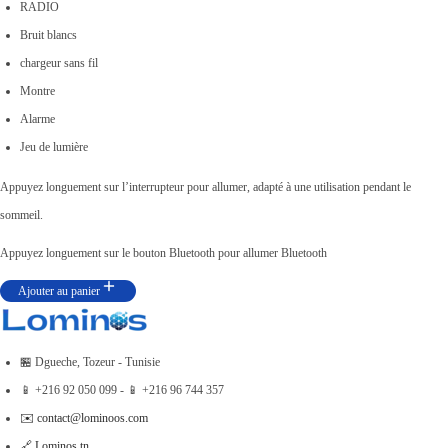
RADIO
r
r
0
Bruit blancs
i
i
.
chargeur sans fil
x
x
Montre
i
a
Alarme
n
c
Jeu de lumière
i
t
Appuyez longuement sur l’interrupteur pour allumer, adapté à une utilisation pendant le
t
u
sommeil.
i
e
a
l
Appuyez longuement sur le bouton Bluetooth pour allumer Bluetooth
l
e
Ajouter au panier
é
s
t
t
a
🏪 Dgueche, Tozeur - Tunisie
i
:
📱 +216 92 050 099 - 📱 +216 96 744 357
t
د
✉️ contact@lominoos.com
.
🔗 Lominos.tn