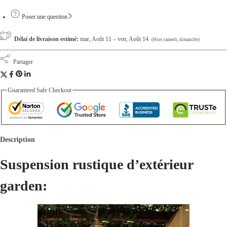
m
Poser une question
q
Délai de livraison estimé:
mar, Août 11 – ven, Août 14
(Hors samedi, dimanche)
u
a
Partager
n
t
Guaranteed Safe Checkout
i
t
é
Description
Suspension rustique d’extérieur
garden: