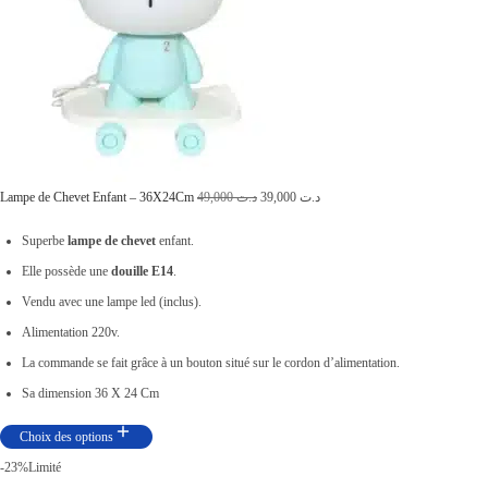
t
د
.
:
ت
د
.
7
ت
,
L
9
L
Lampe de Chevet Enfant – 36X24Cm
49,000
د.ت
39,000
د.ت
9
e
0
e
Superbe
lampe de chevet
enfant.
,
p
0
p
Elle possède une
douille E14
.
9
r
.
r
Vendu avec une lampe led (inclus).
0
i
i
Alimentation 220v.
0
x
x
La commande se fait grâce à un bouton situé sur le cordon d’alimentation.
.
i
a
Sa dimension 36 X 24 Cm
n
c
Choix des options
i
t
-23%
Limité
t
u