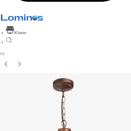
0
Chariot
1
/
2