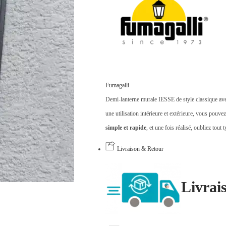
Fumagalli
Demi-lanterne murale IESSE de style classique ave
une utilisation intérieure et extérieure, vous pouve
simple et rapide
, et une fois réalisé, oubliez tout
Livraison & Retour
Livrai