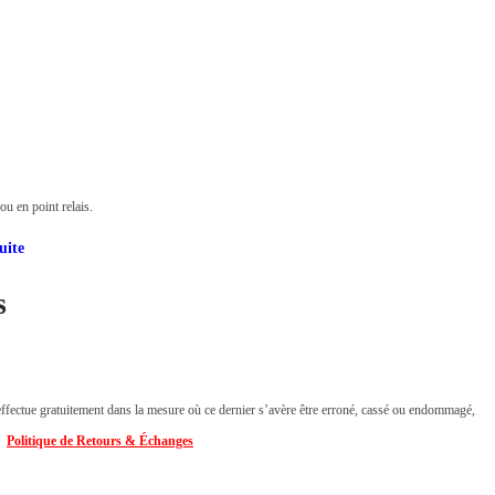
u en point relais.
uite
s
ffectue gratuitement dans la mesure où ce dernier s’avère être erroné, cassé ou endommagé,
👉
Politique de Retours & Échanges