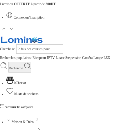
Livraison
OFFERTE
à partir de
300DT
Connexion/Inscription
Cherche ici
Recherches populaires:
Récepteur
IPTV
Lustre
Suspension
Caméra
Lampe
LED
Recherche
0
Chariot
0
Liste de souhaits
Parcourir les catégories
Maison & Déco