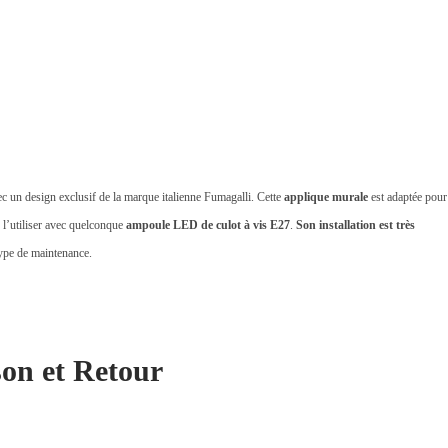
c un design exclusif de la marque italienne Fumagalli. Cette
applique murale
est adaptée pour
z l’utiliser avec quelconque
ampoule LED de culot à vis E27
.
Son installation est très
 type de maintenance.
son et Retour