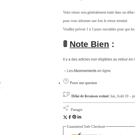
Votre retour sera généralement traité dans un déla
pour vous informer une fois le retour terminé.
Veuillez prévoir 1 à 3 jours ouvrables pour que les
🚦
Note Bien
:
Il y a des articles non éligibles au retour en 
– Les
Abonnements
en ligne.
Poser une question
Délai de livraison estimé:
lun, Août 10 – j
Partager
Guaranteed Safe Checkout