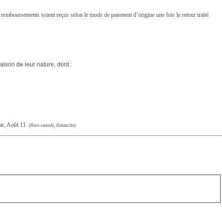
 remboursements soient reçus selon le mode de paiement d’origine une fois le retour traité.
raison de leur nature, dont :
ar, Août 11
(Hors samedi, dimanche)