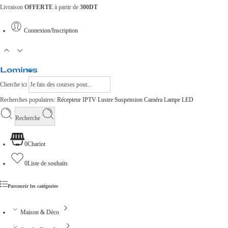
Livraison
OFFERTE
à partir de
300DT
Connexion/Inscription
Cherche ici
Recherches populaires:
Récepteur
IPTV
Lustre
Suspension
Caméra
Lampe
LED
Recherche
0
Chariot
0
Liste de souhaits
Parcourir les catégories
Maison & Déco