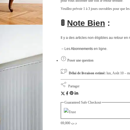
pour vous informer une fois le retour terminé.
Veuillez prévoir 1 à 3 jours ouvrables pour que les
🚦
Note Bien
:
Il y a des articles non éligibles au retour en 
– Les
Abonnements
en ligne.
Poser une question
Délai de livraison estimé:
lun, Août 10 – m
Partager
Guaranteed Safe Checkout
69,000
د.ت