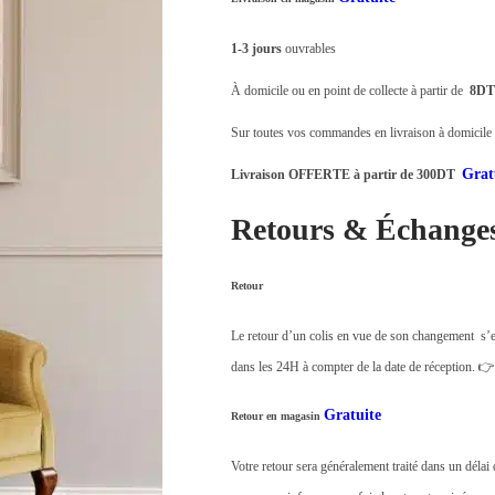
1-3 jours
ouvrables
À domicile ou en point de collecte à partir de
8DT
Sur toutes vos commandes en livraison à domicile o
Grat
Livraison OFFERTE à partir de 300DT
Retours & Échange
Retour
Le retour d’un colis en vue de son changement s’e
dans les 24H à compter de la date de réception. 
Gratuite
Retour en magasin
Votre retour sera généralement traité dans un déla