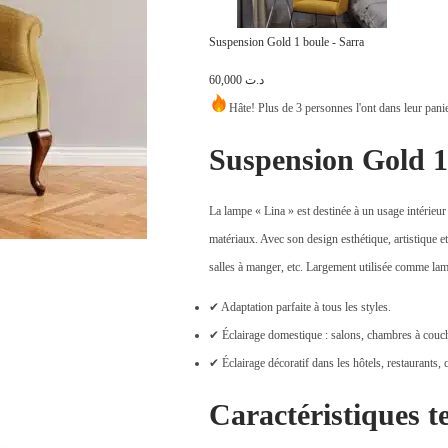
Suspension Gold 1 boule - Sarra
60,000
د.ت
Hâte! Plus de 3 personnes l'ont dans leur pani
Suspension Gold 1
La lampe « Lina » est destinée à un usage intérieu
matériaux. Avec son design esthétique, artistique et
salles à manger, etc. Largement utilisée comme lamp
✔ Adaptation parfaite à tous les styles.
✔ Éclairage domestique : salons, chambres à couche
✔ Éclairage décoratif dans les hôtels, restaurants, 
Caractéristiques t