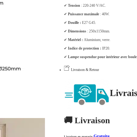
✔
Tension
: 220-240 V/AC.
✔
Puissance maximale
: 40W.
✔
Douille
:
E27 G45.
✔
Dimensions
: 250x1150mm.
✔
Matériel
:
Aluminium; verre.
✔
Indice de protection
:
IP20.
✔
Lampe suspendue pour intérieur avec boule 
Livraison & Retour
Livrai
🚚 Livraison
Gratuite
Livraison en magasin