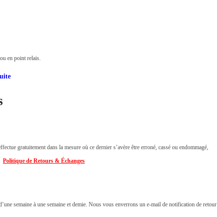
u en point relais.
uite
s
ffectue gratuitement dans la mesure où ce dernier s’avère être erroné, cassé ou endommagé,
👉
Politique de Retours & Échanges
i d’une semaine à une semaine et demie. Nous vous enverrons un e-mail de notification de retour