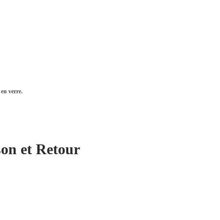
en verre.
son et Retour