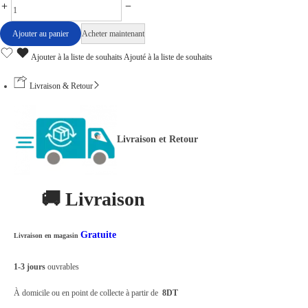
R
é
Ajouter au panier
Acheter maintenant
c
Ajouter à la liste de souhaits
Ajouté à la liste de souhaits
e
p
Livraison & Retour
t
e
Livraison et Retour
u
r
S
🚚 Livraison
T
A
Gratuite
Livraison en magasin
R
S
1-3 jours
ouvrables
A
À domicile ou en point de collecte à partir de
8DT
T