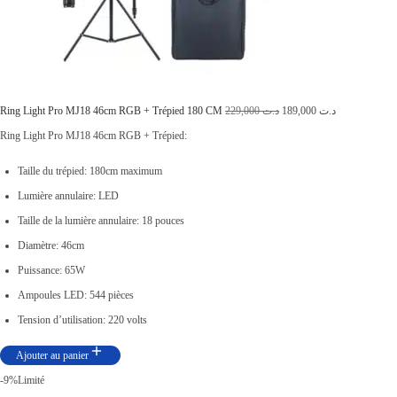
.
6
ت
5
,
7
0
7
0
L
L
Ring Light Pro MJ18 46cm RGB + Trépied 180 CM
229,000
د.ت
189,000
د.ت
,
0
e
e
Ring Light Pro MJ18 46cm RGB + Trépied:
0
.
p
p
Taille du trépied: 180cm maximum
0
r
r
Lumière annulaire: LED
0
i
i
Taille de la lumière annulaire: 18 pouces
.
x
x
Diamètre: 46cm
i
a
Puissance: 65W
n
c
Ampoules LED: 544 pièces
i
t
Tension d’utilisation: 220 volts
t
u
Ajouter au panier
i
e
-9%
Limité
a
l