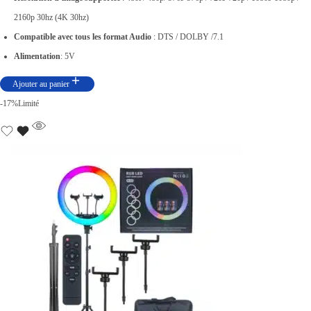
x
x
2160p 30hz (4K 30hz)
i
a
Compatible avec tous les format Audio
: DTS / DOLBY /7.1
n
c
Alimentation
: 5V
i
t
Ajouter au panier
t
u
-17%
Limité
i
e
a
l
l
e
é
s
t
t
a
i
:
t
د
.
:
ت
د