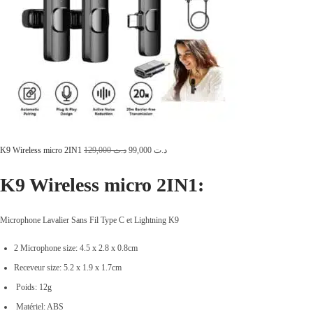
L
L
K9 Wireless micro 2IN1
129,000
د.ت
99,000
د.ت
e
e
K9 Wireless micro 2IN1:
p
p
r
r
Microphone Lavalier Sans Fil Type C et Lightning K9
i
i
x
x
2 Microphone size: 4.5 x 2.8 x 0.8cm
i
a
Receveur size: 5.2 x 1.9 x 1.7cm
n
c
Poids: 12g
i
t
Matériel: ABS