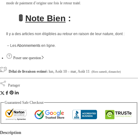
mode de paiement d’origine une fois le retour traité.
i
t
🚦
Note Bien
:
é
Il y a des articles non éligibles au retour en raison de leur nature, dont :
– Les
Abonnements
en ligne.
Poser une question
Délai de livraison estimé:
lun, Août 10 – mar, Août 11
(Hors samedi, dimanche)
Partager
Guaranteed Safe Checkout
Description