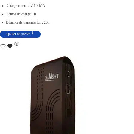
t
u
Charge curent: 5V 100MA
i
e
Temps de charge: 1h
a
l
Distance de transmission : 20m
l
e
Ajouter au panier
é
s
t
t
a
i
:
t
د
.
:
ت
د
.
9
ت
9
,
1
0