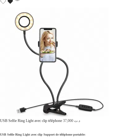
.
:
ت
د
.
4
ت
3
0
4
,
7
0
0
0
,
0
0
.
0
0
.
USB Selfie Ring Light avec clip téléphone
37,000
د.ت
USB Selfie Ring Light avec clip Support de téléphone portable: