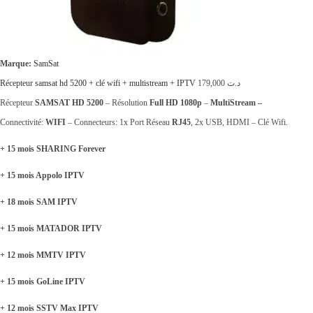
2
0
9
0
,
.
Marque:
SamSat
0
Récepteur samsat hd 5200 + clé wifi + multistream + IPTV
179,000
د.ت
0
Récepteur
SAMSAT HD 5200
– Résolution
Full HD 1080p
–
MultiStream –
0
Connectivité:
WIFI
– Connecteurs: 1x Port Réseau
RJ45
, 2x USB, HDMI – Clé Wifi.
.
+ 15 mois SHARING Forever
+ 15 mois Appolo IPTV
+ 18 mois SAM IPTV
+ 15 mois MATADOR IPTV
+ 12 mois MMTV IPTV
+ 15 mois GoLine IPTV
+ 12 mois SSTV Max IPTV