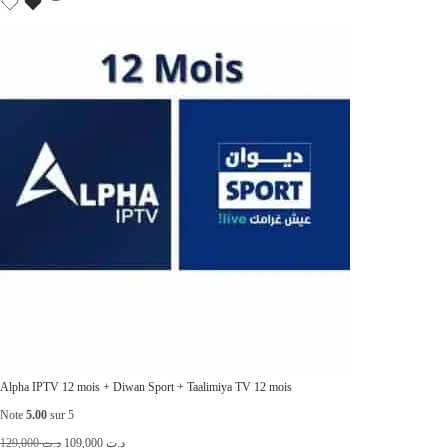
Alpha IPTV 12 mois + Diwan Sport + Taalimiya TV 12 mois
Note
5.00
sur 5
L
L
129,000
د.ت
109,000
د.ت