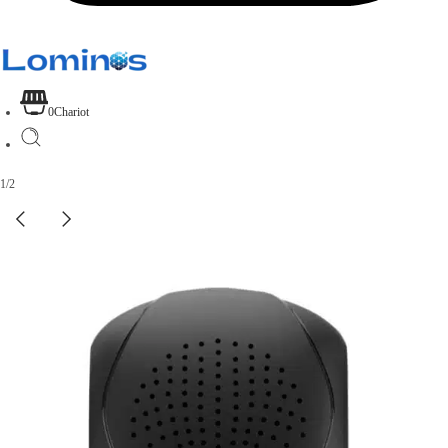
0
Chariot
1
/
2