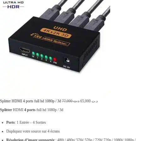
L
L
Splitter HDMI 4 ports full hd 1080p / 3d
77,000
د.ت
65,000
د.ت
e
e
Splitter
HDMI
4 ports
full hd 1080p / 3d
p
p
Ports
: 1 Entrée – 4 Sorties
r
r
Dupliquez votre source sur 4 écrans
i
i
Résolution d’image supportée
: 480i / 480p/ 576i/ 576p / 720i/ 720p / 1080i/ 1080p /