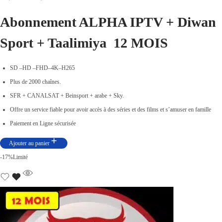
e
e
Abonnement ALPHA IPTV +
Diwan
p
p
Sport + Taalimiya
r
r
12 MOIS
i
i
x
x
SD –HD –FHD–4K–H265
i
a
Plus de 2000 chaînes.
n
c
SFR + CANALSAT + Beinsport + arabe + Sky.
i
t
Offre un service fiable pour avoir accès à des séries et des films et s’amuser en famille
t
u
Paiement en Ligne sécurisée
i
e
Ajouter au panier
a
l
-17%
Limité
l
e
é
s
t
t
a
i
: