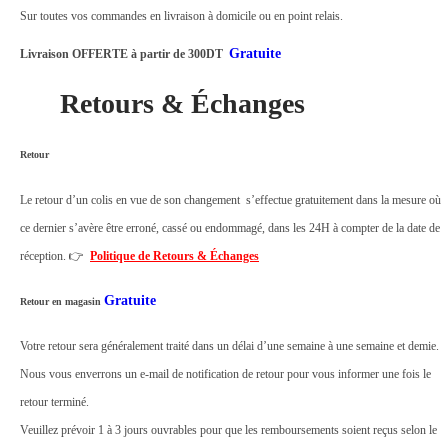
T
Sur toutes vos commandes en livraison à domicile ou en point relais.
5
Gratuite
Livraison OFFERTE à partir de 300DT
0
Retours & Échanges
+
C
l
Retour
é
Le retour d’un colis en vue de son changement s’effectue gratuitement dans la mesure où
W
ce dernier s’avère être erroné, cassé ou endommagé, dans les 24H à compter de la date de
i
réception. 👉
Politique de Retours & Échanges
f
i
Gratuite
Retour en magasin
q
Votre retour sera généralement traité dans un délai d’une semaine à une semaine et demie.
u
Nous vous enverrons un e-mail de notification de retour pour vous informer une fois le
a
retour terminé.
n
Veuillez prévoir 1 à 3 jours ouvrables pour que les remboursements soient reçus selon le
t