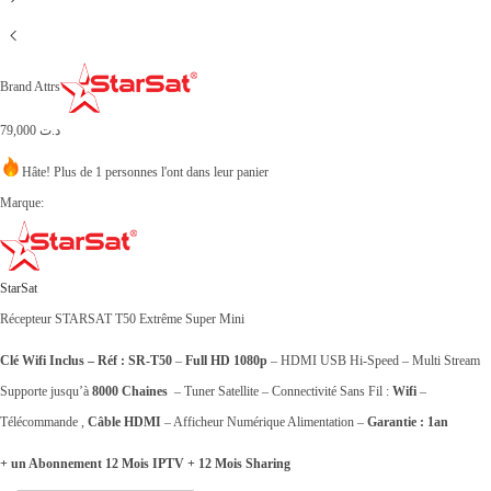
Brand Attrs
79,000
د.ت
Hâte! Plus de 1 personnes l'ont dans leur panier
Marque:
StarSat
Récepteur STARSAT T50 Extrême Super Mini
Clé Wifi Inclus – Réf : SR-T50
–
Full HD 1080p
– HDMI USB Hi-Speed – Multi Stream
Supporte jusqu’à
8000 Chaines
– Tuner Satellite – Connectivité Sans Fil :
Wifi
–
Télécommande ,
Câble HDMI
– Afficheur Numérique Alimentation –
Garantie : 1an
+ un Abonnement 12 Mois IPTV + 12 Mois Sharing