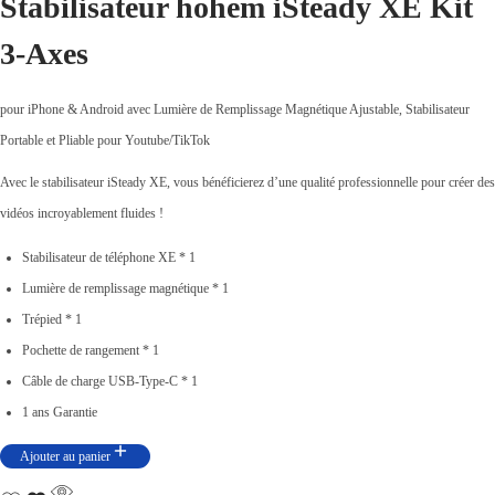
Stabilisateur hohem iSteady XE Kit
p
0
p
.
3-Axes
r
0
r
i
0
i
x
.
x
pour iPhone & Android avec Lumière de Remplissage Magnétique Ajustable, Stabilisateur
i
a
Portable et Pliable pour Youtube/TikTok
n
c
Avec le stabilisateur iSteady XE, vous bénéficierez d’une qualité professionnelle pour créer des
i
t
vidéos incroyablement fluides !
t
u
Stabilisateur de téléphone XE * 1
i
e
Lumière de remplissage magnétique * 1
a
l
Trépied * 1
l
e
Pochette de rangement * 1
é
s
Câble de charge USB-Type-C * 1
t
t
1 ans Garantie
a
i
:
Ajouter au panier
t
د