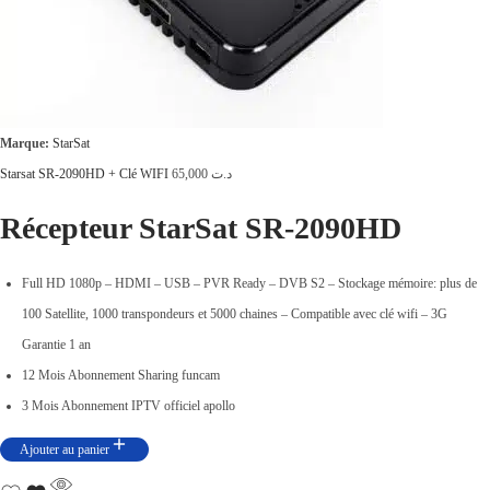
د
.
4
ت
9
,
5
0
Marque:
StarSat
9
0
Starsat SR-2090HD + Clé WIFI
65,000
د.ت
,
0
Récepteur StarSat SR-2090HD
0
.
0
Full HD 1080p – HDMI – USB – PVR Ready – DVB S2 – Stockage mémoire: plus de
0
100 Satellite, 1000 transpondeurs et 5000 chaines – Compatible avec clé wifi – 3G
.
Garantie 1 an
12 Mois Abonnement Sharing funcam
3 Mois Abonnement IPTV officiel apollo
Ajouter au panier