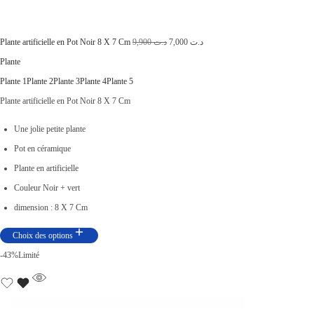
3
0
1
0
,
L
0
L
Plante artificielle en Pot Noir 8 X 7 Cm
9,900
د.ت
7,000
د.ت
0
e
.
e
Plante
0
p
p
Plante 1
Plante 2
Plante 3
Plante 4
Plante 5
0
r
r
Plante artificielle en Pot Noir 8 X 7 Cm
.
i
i
Une jolie petite plante
x
x
Pot en céramique
i
a
Plante en artificielle
n
c
Couleur Noir + vert
i
t
dimension : 8 X 7 Cm
t
u
Choix des options
i
e
-43%
Limité
a
l
l
e
é
s