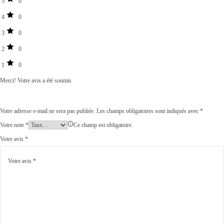
5
0
4
0
3
0
2
0
1
0
Merci!
Votre avis a été soumis
Votre adresse e-mail ne sera pas publiée.
Les champs obligatoires sont indiqués avec
*
Votre note
*
Ce champ est obligatoire.
Votre avis
*