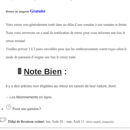
i
-
Gratuite
Retour en magasin
M
Votre retour sera généralement traité dans un délai d’une semaine à une semaine et demie.
o
Nous vous enverrons un e-mail de notification de retour pour vous informer une fois le
u
retour terminé.
s
Veuillez prévoir 1 à 3 jours ouvrables pour que les remboursements soient reçus selon le
t
mode de paiement d’origine une fois le retour traité.
i
q
🚦
Note Bien
:
u
e
Il y a des articles non éligibles au retour en raison de leur nature, dont :
q
– Les
Abonnements
en ligne.
u
a
Poser une question
n
Délai de livraison estimé:
lun, Août 10 – mar, Août 11
(Hors samedi, dimanche)
t