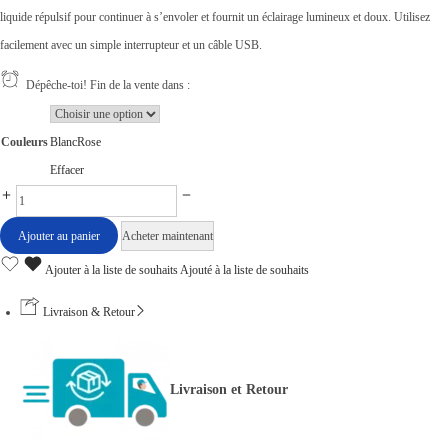
liquide répulsif pour continuer à s’envoler et fournit un éclairage lumineux et doux. Utilisez
facilement avec un simple interrupteur et un câble USB.
Dépêche-toi! Fin de la vente dans :
Couleurs
Blanc
Rose
Effacer
3
e
Ajouter au panier
Acheter maintenant
n
Ajouter à la liste de souhaits
Ajouté à la liste de souhaits
1
R
Livraison & Retour
é
p
Livraison et Retour
u
l