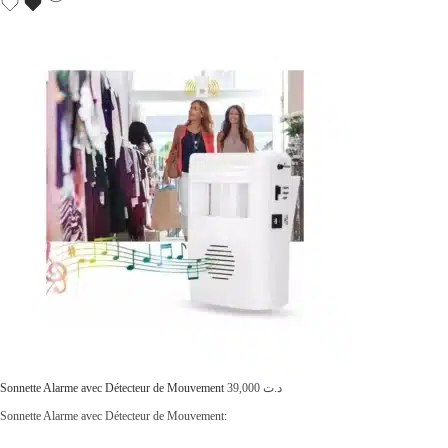
t
t
a
i
:
t
د
.
:
ت
د
.
8
ت
5
,
1
0
2
0
9
0
,
.
Sonnette Alarme avec Détecteur de Mouvement
39,000
د.ت
0
Sonnette Alarme avec Détecteur de Mouvement:
0