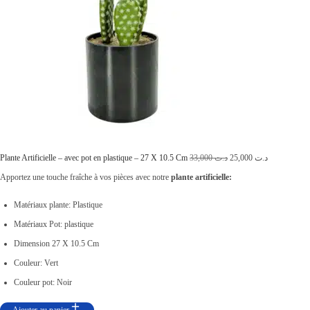
L
L
Plante Artificielle – avec pot en plastique – 27 X 10.5 Cm
33,000
د.ت
25,000
د.ت
e
e
Apportez une touche fraîche à vos pièces avec notre
plante artificielle:
p
p
Matériaux plante: Plastique
r
r
Matériaux Pot: plastique
i
i
Dimension 27 X 10.5 Cm
x
x
Couleur: Vert
i
a
Couleur pot: Noir
n
c
Ajouter au panier