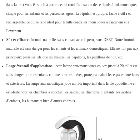
dans la pr et vous êtes prêt à partir, ce qui rend l’utilisation de ce répulsif anti-moustiques
simple pour les enfants et les personnes âgées. Le répulsif est propre, facile à util r et
rechargeable, ce qui le rend idéal pour la lutte contre les moustiques à l’intérieur et à
l’extérieur.
Sûr et efficace:
formule naturelle, sans contact avec la peau, sans DEET. Notre formule
naturelle est sans danger pour les enfants et les animaux domestiques. Elle ne nuit pas aux
principaux parasites tels que les abeilles, les papillons, les papillons de nuit, etc.
Large éventail d’applications :
cette lampe anti-moustiques couvre jusqu’à 20 m² et est
sans danger pour les enfants comme pour les mères, protégeant ainsi les espaces intérieurs
et extérieurs. La lampe anti-moustiques joue un rôle important dans la vie quotidienne et
est idéale pour les chambres à coucher, les salons, les chambres d’enfants, les jardins
d’enfants, les bureaux et bien d’autres endroits.