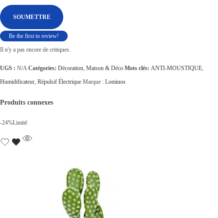
Be the first to review!
Il n'y a pas encore de critiques.
UGS :
N/A
Catégories:
Décoration
,
Maison & Déco
Mots clés:
ANTI-MOUSTIQUE
,
Humidificateur
,
Répulsif Électrique
Marque :
Lominos
Produits connexes
-24%
Limité