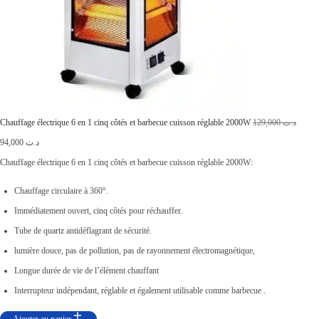
د
.
3
ت
9
,
6
0
9
0
,
0
Chauffage électrique 6 en 1 cinq côtés et barbecue cuisson réglable 2000W
129,000
د.ت
L
L
0
.
94,000
د.ت
e
e
0
Chauffage électrique 6 en 1 cinq côtés et barbecue cuisson réglable 2000W:
p
p
0
Chauffage circulaire à 360°.
r
r
.
Immédiatement ouvert, cinq côtés pour réchauffer.
i
i
Tube de quartz antidéflagrant de sécurité.
x
x
lumière douce, pas de pollution, pas de rayonnement électromagnétique,
i
a
Longue durée de vie de l’élément chauffant
n
c
Interrupteur indépendant, réglable et également utilisable comme barbecue .
i
t
Ajouter au panier