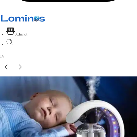
0
Chariot
1
/
7