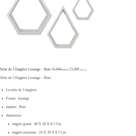
i
:
t
د
.
:
ت
د
.
9
ت
,
9
L
L
1
9
Série de 3 Etagères Losange – Bois
31,000
د.ت
25,000
د.ت
e
e
3
0
Série de 3 Etagères Losange – Bois:
p
p
,
.
La série de 3 étagères
r
r
0
Forme : losange
i
i
0
matière : Bois
x
x
0
dimension :
i
a
.
etagére grand : 40 X 30 X 8.5 Cm
n
c
etagére moyenne : 24 X 30 X 8.5 Cm