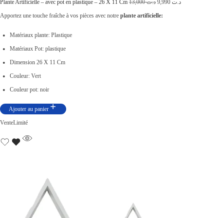
L
3
L
0
Plante Artificielle – avec pot en plastique – 26 X 11 Cm
13,000
د.ت
9,990
د.ت
e
3
e
0
Apportez une touche fraîche à vos pièces avec notre
plante artificielle:
p
,
p
0
Matériaux plante: Plastique
r
0
r
.
Matériaux Pot: plastique
i
0
i
Dimension 26 X 11 Cm
x
0
x
Couleur: Vert
i
.
a
Couleur pot: noir
n
c
Ajouter au panier
i
t
Vente
Limité
t
u
i
e
a
l
l
e
é
s
t
t
a