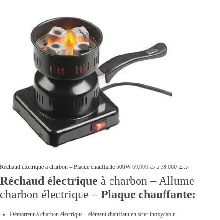
t
t
a
i
:
t
د
.
:
ت
د
.
7
ت
,
0
9
0
,
0
9
.
L
L
Réchaud électrique à charbon – Plaque chauffante 500W
69,000
د.ت
39,000
د.ت
Réchaud électrique
à charbon – Allume
0
e
e
charbon électrique –
Plaque chauffante:
0
p
p
.
r
r
Démarreur à charbon électrique – élément chauffant en acier inoxydable