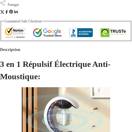
i
Partager
t
é
Guaranteed Safe Checkout
Description
3 en 1 Répulsif Électrique Anti-
Moustique: