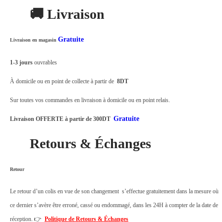
s
🚚 Livraison
i
f
Gratuite
Livraison en magasin
É
l
1-3 jours
ouvrables
e
À domicile ou en point de collecte à partir de
8DT
c
t
Sur toutes vos commandes en livraison à domicile ou en point relais.
r
Gratuite
Livraison OFFERTE à partir de 300DT
i
Retours & Échanges
q
u
e
Retour
A
Le retour d’un colis en vue de son changement s’effectue gratuitement dans la mesure où
n
ce dernier s’avère être erroné, cassé ou endommagé, dans les 24H à compter de la date de
t
réception. 👉
Politique de Retours & Échanges