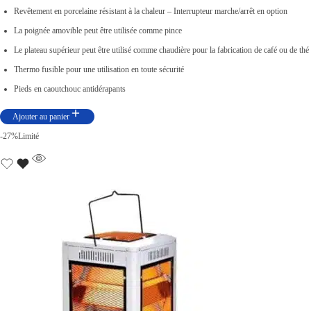
i
i
Revêtement en porcelaine résistant à la chaleur – Interrupteur marche/arrêt en option
x
x
La poignée amovible peut être utilisée comme pince
i
a
Le plateau supérieur peut être utilisé comme chaudière pour la fabrication de café ou de thé
n
c
Thermo fusible pour une utilisation en toute sécurité
i
t
Pieds en caoutchouc antidérapants
t
u
Ajouter au panier
i
e
-27%
Limité
a
l
l
e
é
s
t
t
a
i
:
t
د
.
:
ت