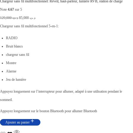
2
0
Chargeur sans fil multifonctionnel: Réveil, haut-parleur, lumière RVB, station de charge
9
0
Note
4.67
sur 5
,
.
L
L
129,000
د.ت
85,000
د.ت
0
e
e
Chargeur sans fil multifonctionnel 5-en-1:
0
p
p
RADIO
0
r
r
Bruit blancs
.
i
i
chargeur sans fil
x
x
Montre
i
a
Alarme
n
c
Jeu de lumière
i
t
Appuyez longuement sur l’interrupteur pour allumer, adapté à une utilisation pendant le
t
u
sommeil.
i
e
a
l
Appuyez longuement sur le bouton Bluetooth pour allumer Bluetooth
l
e
Ajouter au panier
é
s