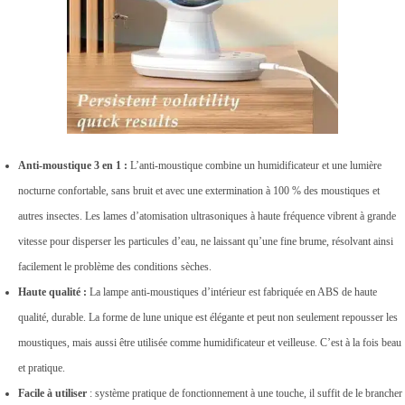
Anti-moustique 3 en 1 :
L’anti-moustique combine un humidificateur et une lumière
nocturne confortable, sans bruit et avec une extermination à 100 % des moustiques et
autres insectes. Les lames d’atomisation ultrasoniques à haute fréquence vibrent à grande
vitesse pour disperser les particules d’eau, ne laissant qu’une fine brume, résolvant ainsi
facilement le problème des conditions sèches.
Haute qualité :
La lampe anti-moustiques d’intérieur est fabriquée en ABS de haute
qualité, durable. La forme de lune unique est élégante et peut non seulement repousser les
moustiques, mais aussi être utilisée comme humidificateur et veilleuse. C’est à la fois beau
et pratique.
Facile à utiliser
: système pratique de fonctionnement à une touche, il suffit de le brancher