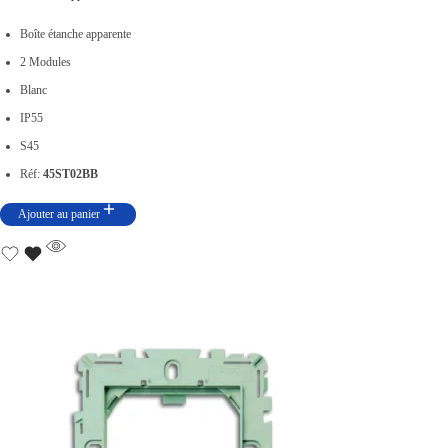
Boîte étanche apparente
2 Modules
Blanc
IP55
S45
Réf:
45ST02BB
Ajouter au panier