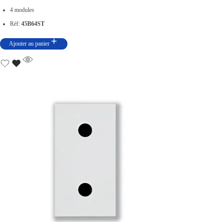
4 modules
Réf:
45B64ST
Ajouter au panier