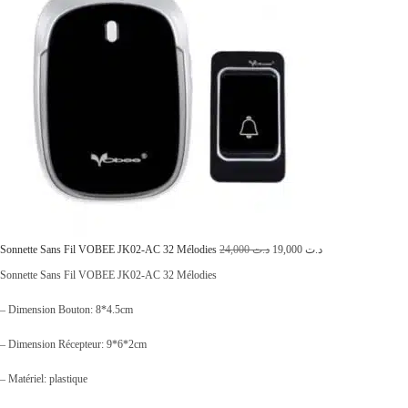
L
L
Sonnette Sans Fil VOBEE JK02-AC 32 Mélodies
24,000
د.ت
19,000
د.ت
e
e
Sonnette Sans Fil VOBEE JK02-AC 32 Mélodies
p
p
– Dimension Bouton: 8*4.5cm
r
r
– Dimension Récepteur: 9*6*2cm
i
i
x
x
– Matériel: plastique
i
a