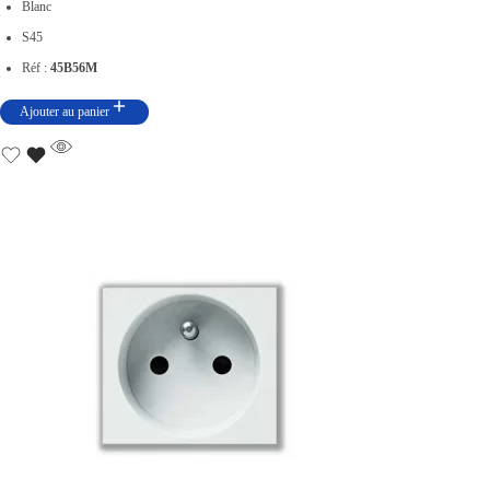
Blanc
S45
Réf :
45B56M
Ajouter au panier