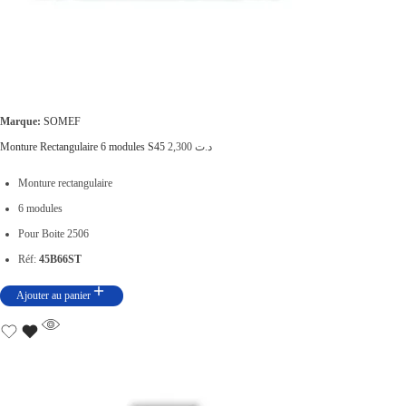
,
2
0
4
0
,
0
0
.
Marque:
SOMEF
0
Monture Rectangulaire 6 modules S45
2,300
د.ت
0
Monture rectangulaire
.
6 modules
Pour Boite 2506
Réf:
45B66ST
Ajouter au panier