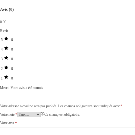
Avis (0)
0.00
0 avis
5
0
4
0
3
0
2
0
1
0
Merci!
Votre avis a été soumis
Votre adresse e-mail ne sera pas publiée.
Les champs obligatoires sont indiqués avec
*
Votre note
*
Ce champ est obligatoire.
Votre avis
*