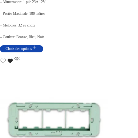
– Alimentation: 1 pile 23A 12V
n
c
– Portée Maximale: 100 mètres
i
t
t
u
– Mélodies: 32 au choix
i
e
– Couleur: Bronze, Bleu, Noir
a
l
Choix des options
l
e
é
s
t
t
a
i
:
t
د
.
:
ت
د
.
1
ت
9