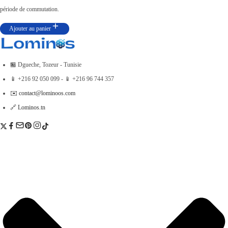
période de commutation.
Ajouter au panier
🏪 Dgueche, Tozeur - Tunisie
📱 +216 92 050 099 - 📱 +216 96 744 357
✉️ contact@lominoos.com
🔗 Lominos.tn