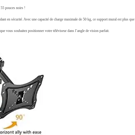
r
55 pouces noirs !
a
ardant en sécurité. Avec une capacité de charge maximale de 50 kg, ce support mural est plus que
l
M
sque vous souhaitez positionner votre téléviseur dans l’angle de vision parfait.
o
b
i
l
e
p
o
u
r
T
V
1