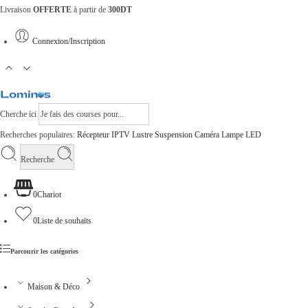
Livraison
OFFERTE
à partir de
300DT
Connexion/Inscription
Cherche ici
Recherches populaires:
Récepteur
IPTV
Lustre
Suspension
Caméra
Lampe
LED
Recherche
0
Chariot
0
Liste de souhaits
Parcourir les catégories
Maison & Déco