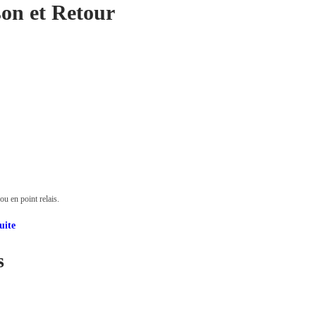
son et Retour
u en point relais.
uite
s