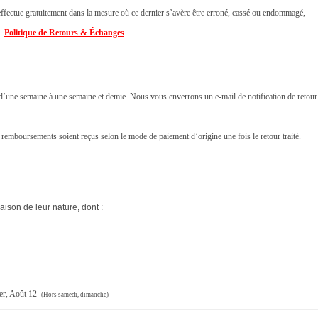
ffectue gratuitement dans la mesure où ce dernier s’avère être erroné, cassé ou endommagé,
👉
Politique de Retours & Échanges
i d’une semaine à une semaine et demie. Nous vous enverrons un e-mail de notification de retour
 remboursements soient reçus selon le mode de paiement d’origine une fois le retour traité.
raison de leur nature, dont :
er, Août 12
(Hors samedi, dimanche)