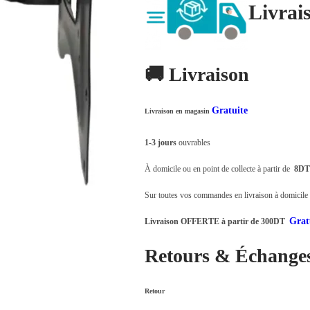
.
1
Livrai
t
t
ت
4
a
,
i
:
1
0
🚚 Livraison
t
د
9
0
.
,
0
Gratuite
Livraison en magasin
:
ت
0
.
د
0
1-3 jours
ouvrables
.
7
0
À domicile ou en point de collecte à partir de
8DT
ت
9
.
,
Sur toutes vos commandes en livraison à domicile o
9
0
Grat
Livraison OFFERTE à partir de 300DT
9
0
,
0
Retours & Échange
0
.
0
Retour
0