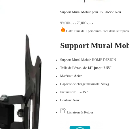
x
x
i
a
Support Mural Mobile pour TV 26-55" Noir
n
c
L
L
99,000
د.ت
79,000
د.ت
i
t
e
e
Hâte! Plus de 1 personnes l'ont dans leur pani
t
u
p
p
i
e
Support Mural Mob
r
r
a
l
i
i
l
e
Support Mural Mobile HOME DESIGN
x
x
é
s
Taille de l’écran:
de 14″ jusqu’à 55″
i
a
t
t
Matériau:
Acier
n
c
a
Capacité de charge maximale:
50 kg
i
t
i
:
Inclinaison:
+ – 15 °
t
u
t
د
Couleur:
Noir
i
e
.
a
l
Livraison & Retour
:
ت
l
e
د
é
s