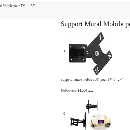
al Mobile pour TV 14-55″
Support Mural Mobile p
Support murale mobile 360° pour TV 14-27"
L
L
19,000
د.ت
14,000
د.ت
e
e
p
p
r
r
i
i