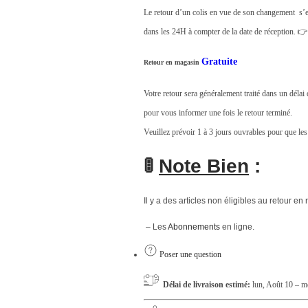
Le retour d’un colis en vue de son changement s’e
.
dans les 24H à compter de la date de réception. 
Gratuite
Retour en magasin
Votre retour sera généralement traité dans un déla
pour vous informer une fois le retour terminé.
Veuillez prévoir 1 à 3 jours ouvrables pour que les
🚦
Note Bien
:
Il y a des articles non éligibles au retour en 
– Les
Abonnements
en ligne.
Poser une question
Délai de livraison estimé:
lun, Août 10 – m