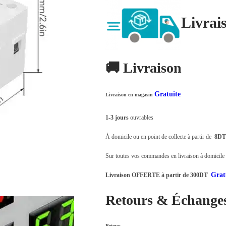
t
t
Livrai
a
i
:
t
د
🚚 Livraison
.
:
ت
Gratuite
Livraison en magasin
د
.
8
1-3 jours
ouvrables
ت
9
À domicile ou en point de collecte à partir de
8DT
,
1
0
Sur toutes vos commandes en livraison à domicile o
2
0
Grat
Livraison OFFERTE à partir de 300DT
9
0
Retours & Échange
,
.
0
0
Retour