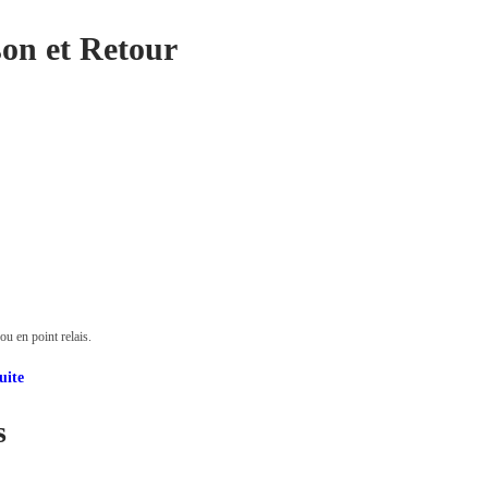
son et Retour
u en point relais.
uite
s