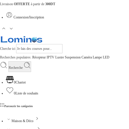
Livraison
OFFERTE
à partir de
300DT
Connexion/Inscription
Cherche ici
Recherches populaires:
Récepteur
IPTV
Lustre
Suspension
Caméra
Lampe
LED
Recherche
0
Chariot
0
Liste de souhaits
Parcourir les catégories
Maison & Déco