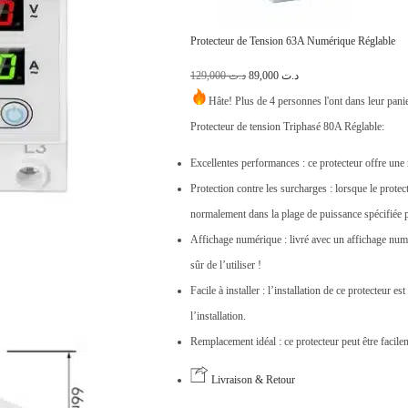
Protecteur de Tension 63A Numérique Réglable
L
L
129,000
د.ت
89,000
د.ت
e
e
Hâte! Plus de 4 personnes l'ont dans leur pani
p
p
Protecteur de tension Triphasé 80A Réglable:
r
r
Excellentes performances : ce protecteur offre une 
i
i
Protection contre les surcharges : lorsque le protec
x
x
normalement dans la plage de puissance spécifiée po
i
a
Affichage numérique : livré avec un affichage numé
n
c
sûr de l’utiliser !
i
t
Facile à installer : l’installation de ce protecteur es
t
u
l’installation.
i
e
Remplacement idéal : ce protecteur peut être facil
a
l
Livraison & Retour
l
e
é
s