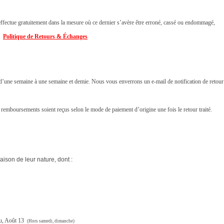
ffectue gratuitement dans la mesure où ce dernier s’avère être erroné, cassé ou endommagé,
👉
Politique de Retours & Échanges
i d’une semaine à une semaine et demie. Nous vous enverrons un e-mail de notification de retour
 remboursements soient reçus selon le mode de paiement d’origine une fois le retour traité.
raison de leur nature, dont :
eu, Août 13
(Hors samedi, dimanche)