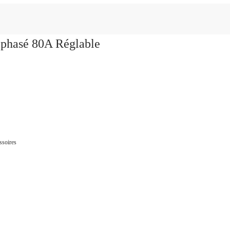
riphasé 80A Réglable
ssoires