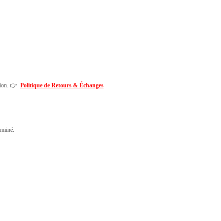
ption. 👉
Politique de Retours & Échanges
erminé.