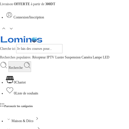
Livraison
OFFERTE
à partir de
300DT
Connexion/Inscription
Cherche ici
Recherches populaires:
Récepteur
IPTV
Lustre
Suspension
Caméra
Lampe
LED
Recherche
0
Chariot
0
Liste de souhaits
Parcourir les catégories
Maison & Déco