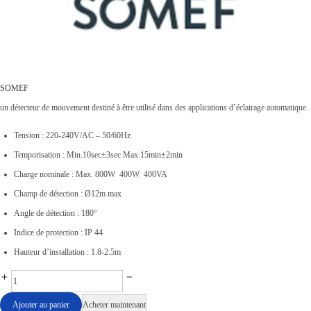
SOMEF
un détecteur de mouvement destiné à être utilisé dans des applications d’éclairage automatique.
Tension : 220-240V/AC – 50/60Hz
Temporisation : Min.10sec±3sec Max.15min±2min
Charge nominale : Max. 800W 400W 400VA
Champ de détection : Ø12m max
Angle de détection : 180°
Indice de protection : IP 44
Hauteur d’installation : 1.8-2.5m
D
é
Ajouter au panier
Acheter maintenant