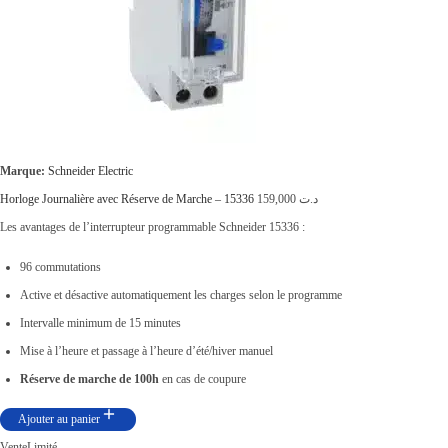
t
t
a
i
:
t
د
.
:
ت
Marque:
Schneider Electric
د
Horloge Journalière avec Réserve de Marche – 15336
159,000
د.ت
.
7
Les avantages de l’interrupteur programmable Schneider 15336 :
ت
0
96 commutations
,
Active et désactive automatiquement les charges selon le programme
8
0
Intervalle minimum de 15 minutes
9
0
Mise à l’heure et passage à l’heure d’été/hiver manuel
,
0
Réserve de marche de 100h
en cas de coupure
0
.
0
Ajouter au panier
0
Vente
Limité