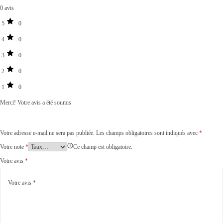
0 avis
5
0
4
0
3
0
2
0
1
0
Merci!
Votre avis a été soumis
Votre adresse e-mail ne sera pas publiée.
Les champs obligatoires sont indiqués avec
*
Votre note
*
Ce champ est obligatoire.
Votre avis
*