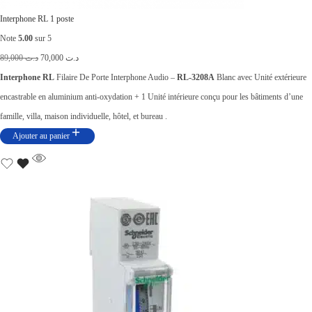
Interphone RL 1 poste
Note
5.00
sur 5
L
L
89,000
د.ت
70,000
د.ت
e
e
Interphone RL
Filaire De Porte Interphone Audio –
RL-3208A
Blanc avec Unité extérieure
p
p
encastrable en aluminium anti-oxydation + 1 Unité intérieure conçu pour les bâtiments d’une
r
r
famille, villa, maison individuelle, hôtel, et bureau .
i
i
Ajouter au panier
x
x
i
a
n
c
i
t
t
u
i
e
a
l
l
e
é
s