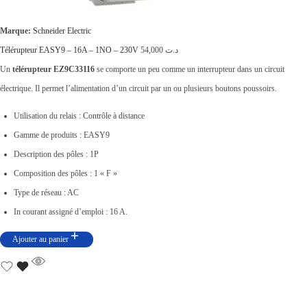
Marque:
Schneider Electric
Télérupteur EASY9 – 16A – 1NO – 230V
54,000
د.ت
Un
télérupteur
EZ9C33116
se comporte un peu comme un interrupteur dans un circuit
électrique. Il permet l’alimentation d’un circuit par un ou plusieurs boutons poussoirs.
Utilisation du relais : Contrôle à distance
Gamme de produits : EASY9
Description des pôles : 1P
Composition des pôles : 1 « F »
Type de réseau : AC
In courant assigné d’emploi : 16 A.
Ajouter au panier