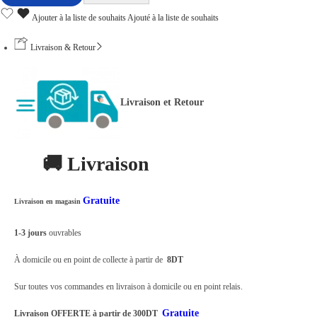
t
Ajouter à la liste de souhaits
Ajouté à la liste de souhaits
e
c
Livraison & Retour
t
e
Livraison et Retour
u
r
D
🚚 Livraison
e
M
Gratuite
Livraison en magasin
o
u
1-3 jours
ouvrables
v
À domicile ou en point de collecte à partir de
8DT
e
m
Sur toutes vos commandes en livraison à domicile ou en point relais.
e
Gratuite
Livraison OFFERTE à partir de 300DT