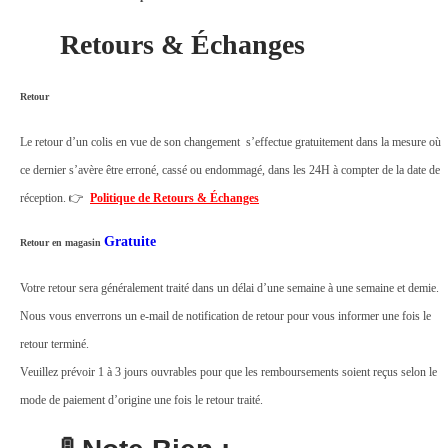
n
Retours & Échanges
t
U
s
Retour
a
Le retour d’un colis en vue de son changement s’effectue gratuitement dans la mesure où
g
ce dernier s’avère être erroné, cassé ou endommagé, dans les 24H à compter de la date de
e
réception. 👉
Politique de Retours & Échanges
M
u
Gratuite
Retour en magasin
r
Votre retour sera généralement traité dans un délai d’une semaine à une semaine et demie.
a
Nous vous enverrons un e-mail de notification de retour pour vous informer une fois le
l
retour terminé.
A
Veuillez prévoir 1 à 3 jours ouvrables pour que les remboursements soient reçus selon le
p
mode de paiement d’origine une fois le retour traité.
p
a