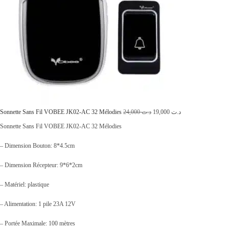
i
:
t
د
.
:
ت
د
.
4
ت
,
5
L
L
Sonnette Sans Fil VOBEE JK02-AC 32 Mélodies
24,000
د.ت
19,000
د.ت
6
1
e
e
Sonnette Sans Fil VOBEE JK02-AC 32 Mélodies
,
0
p
p
2
.
– Dimension Bouton: 8*4.5cm
r
r
5
– Dimension Récepteur: 9*6*2cm
i
i
0
x
x
– Matériel: plastique
.
i
a
– Alimentation: 1 pile 23A 12V
n
c
– Portée Maximale: 100 mètres
i
t