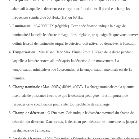
Fréquence :
50/60Hz. La fréquence spécifiée indique la fréquence du courant
alternatif à laquelle le détecteur est conçu pour fonctionner. Il prend en charge les
fréquences standard de 50 Hertz (Hz) ou 60 Hz.
Luminosité :
<3-2000LUX (réglable). Cette spécification indique la plage de
luminosité à laquelle le détecteur réagit. Il est réglable, ce qui signifie que vous pouvez
définir le seuil de luminosité auquel le détecteur doit activer ou désactiver la fonction.
Temporisation :
Min.10sec±3sec Max.15min±2min. Il s’agit de la durée pendant
laquelle la lumière restera allumée après la détection d’un mouvement. La
temporisation minimale est de 10 secondes, et la temporisation maximale est de 15
minutes.
Charge nominale :
Max. 800W, 400W, 400VA. La charge nominale est la quantité
maximale de puissance électrique que le détecteur peut gérer. Il est important de
respecter cette spécification pour éviter tout problème de surcharge.
Champ de détection :
Ø12m max. Cela indique le diamètre maximal du champ de
détection du détecteur. Dans ce cas, le détecteur peut détecter les mouvements jusqu’à
un diamètre de 12 mètres.