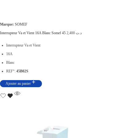
4
0
,
0
0
.
Marque:
SOMEF
0
Interrupteur Va et Vient 16A Blanc Somef 45
2,400
د.ت
0
Interrupteur Va et Vient
.
16A
Blanc
REF°:
45B02S
Ajouter au panier