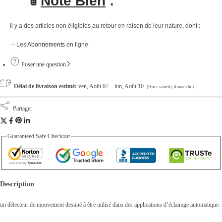
🚦
Note Bien
:
r
e
Il y a des articles non éligibles au retour en raison de leur nature, dont :
n
– Les
Abonnements
en ligne.
t
-
Poser une question
6
Délai de livraison estimé:
ven, Août 07 – lun, Août 10
(Hors samedi, dimanche)
0
1
Partager
1
q
Guaranteed Safe Checkout
u
a
n
Description
t
i
un détecteur de mouvement destiné à être utilisé dans des applications d’éclairage automatique.
t