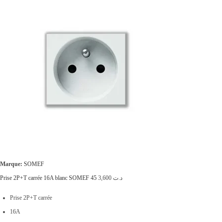
Marque:
SOMEF
Prise 2P+T carrée 16A blanc SOMEF 45
3,600
د.ت
Prise 2P+T carrée
16A