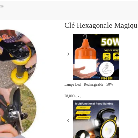
ces
Clé Hexagonale Magique
Lampe Led - Rechargeable - 50W
28,000
د.ت