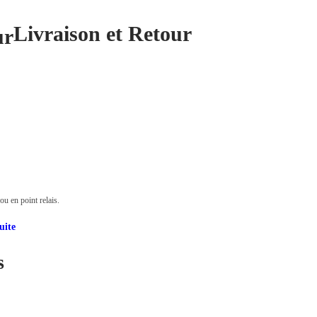
Livraison et Retour
u en point relais.
uite
s