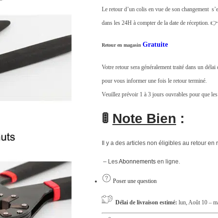
Le retour d’un colis en vue de son changement s’e
.
dans les 24H à compter de la date de réception. 
Gratuite
Retour en magasin
Votre retour sera généralement traité dans un déla
pour vous informer une fois le retour terminé.
Veuillez prévoir 1 à 3 jours ouvrables pour que les
🚦
Note Bien
:
Il y a des articles non éligibles au retour en 
– Les
Abonnements
en ligne.
Poser une question
Délai de livraison estimé:
lun, Août 10 – m