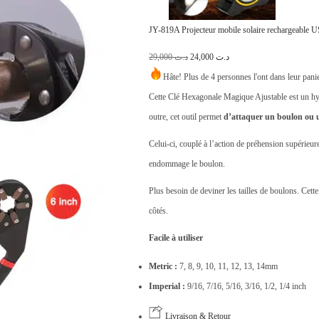
JY-819A Projecteur mobile solaire rechargeable 
L
L
29,000
د.ت
24,000
د.ت
e
e
Hâte! Plus de 4 personnes l'ont dans leur pani
p
p
Cette Clé Hexagonale Magique Ajustable est un hybr
r
r
outre, cet outil permet
d’attaquer un boulon ou un
i
i
Celui-ci, couplé à l’action de préhension supérieure
x
x
endommage le boulon.
i
a
Plus besoin de deviner les tailles de boulons. Cette
n
c
côtés.
i
t
t
u
Facile à utiliser
i
e
Metric :
7, 8, 9, 10, 11, 12, 13, 14mm
a
l
Imperial :
9/16, 7/16, 5/16, 3/16, 1/2, 1/4 inch
l
e
é
s
Livraison & Retour