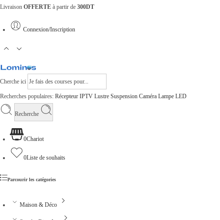
Livraison
OFFERTE
à partir de
300DT
Connexion/Inscription
Cherche ici
Recherches populaires:
Récepteur
IPTV
Lustre
Suspension
Caméra
Lampe
LED
Recherche
0
Chariot
0
Liste de souhaits
Parcourir les catégories
Maison & Déco