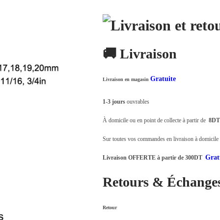
t
t
a
i
:
🚚 Livraison
t
د
.
Gratuite
:
ت
Livraison en magasin
د
1-3 jours
ouvrables
.
2
À domicile ou en point de collecte à partir de
8DT
ت
4
,
Sur toutes vos commandes en livraison à domicile o
2
0
Grat
Livraison OFFERTE à partir de 300DT
9
0
,
0
Retours & Échange
0
.
0
Retour
0