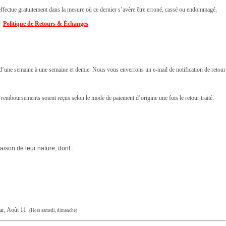
ffectue gratuitement dans la mesure où ce dernier s’avère être erroné, cassé ou endommagé,
👉
Politique de Retours & Échanges
i d’une semaine à une semaine et demie. Nous vous enverrons un e-mail de notification de retour
 remboursements soient reçus selon le mode de paiement d’origine une fois le retour traité.
raison de leur nature, dont :
ar, Août 11
(Hors samedi, dimanche)