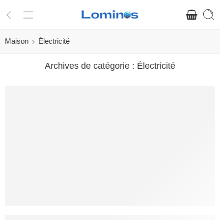
Maison
Électricité
Archives de catégorie :
Électricité
Comment réaliser un passage câble électr